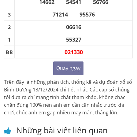
14662
54541
56766
71214
95576
3
06616
2
55327
1
021330
ĐB
Quay ngay
Trên đây là những phân tích, thống kê và dự đoán xổ số
Bình Dương
13/12/2024
chi tiết nhất. Các cặp số chúng
tôi đưa ra chỉ mang tính chất tham khảo, không chắc
chắn đúng 100% nên anh em cần cân nhắc trước khi
chơi, chúc anh em gặp nhiều may mắn, thắng lớn.
Những bài viết liên quan