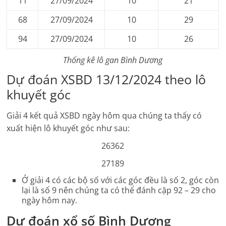
11
27/09/2024
10
21
68
27/09/2024
10
29
94
27/09/2024
10
26
Thống kê lô gan
Bình Dương
Dự đoán
XSBD
13/12/2024 theo lô
khuyết góc
Giải 4 kết quả
XSBD
ngày hôm qua chúng ta thấy có
xuất hiện lô khuyết góc như sau:
26362
27189
Ở giải 4 có các bộ số với các góc đều là số 2, góc còn
lại là số 9 nên chúng ta có thể đánh cặp 92 – 29 cho
ngày hôm nay.
Dự đoán xổ số
Bình Dương