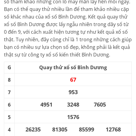
số tham khảo những con lô may mắn lấy hên mỗi ngày.
Bạn có thể quay thử nhiều lần để tham khảo nhiều cặp
số khác nhau của xổ số
Bình Dương
. Kết quả quay thử
xổ số
Bình Dương
được lấy ngẫu nhiên trong dãy số từ
0 đến 9, với cách xuất hiện tương tự như kết quả xổ số
thật. Tuy nhiên, đây cũng chỉ là 1 trong những cách giúp
bạn có nhiều sự lựa chọn số đẹp, không phải là kết quả
thật sự từ công ty xổ số kiến thiết
Bình Dương
.
G
Quay thử xổ số
Bình Dương
67
8
953
7
4951
3248
7605
6
1576
5
26235
81305
85599
12768
4