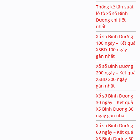
Thống kê tần suất
lô tô xổ số Bình
Dương chi tiết
nhất
Xổ số Bình Dương
100 ngày – Kết quả
XSBD 100 ngày
gần nhất
Xổ số Bình Dương
200 ngày – Kết quả
XSBD 200 ngày
gần nhất
Xổ số Bình Dương
30 ngày – Kết quả
XS Bình Dương 30
ngày gần nhất
Xổ số Bình Dương
60 ngày – Kết quả
XS Bình Dương 60