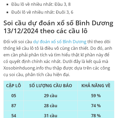
Đầu lô về nhiều nhất: Đầu 3, 8
Đuôi lô về nhiều nhất: Đuôi 3, 6
Soi cầu dự đoán xổ số
Bình Dương
13/12/2024
theo các cầu lô
Đối với soi cầu
dự đoán xổ số
Bình Dương
thì theo dõi
thống kê cầu lô tô là điều vô cùng cần thiết. Do đó, anh
em cần phải phân tích và tìm hiểu thật kĩ phần này để
có quyết định chính xác nhất. Dưới đây là kết quả mà
Xosobinhduong.info
thu thập được dựa trên các công
cụ soi cầu, phân tích cầu hiện đại.
CẶP LÔ
SỐ LƯỢNG CẦU BÁO
KHẢ NĂNG VỀ
05
29 cầu
59 %
87
28 cầu
74 %
54
31 cầu
78 %