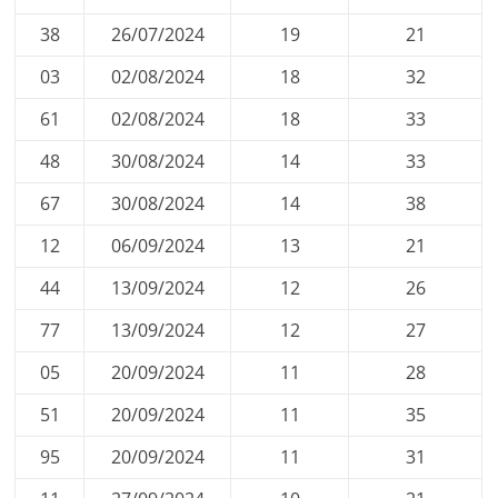
38
26/07/2024
19
21
03
02/08/2024
18
32
61
02/08/2024
18
33
48
30/08/2024
14
33
67
30/08/2024
14
38
12
06/09/2024
13
21
44
13/09/2024
12
26
77
13/09/2024
12
27
05
20/09/2024
11
28
51
20/09/2024
11
35
95
20/09/2024
11
31