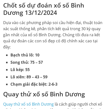
Chốt số dự đoán xổ số
Bình
Dương
13/12/2024
Dựa vào các phương pháp soi cầu hiện đại, thuật toán
xác suất thống kê, phân tích kết quả trong 30 kỳ quay
gần nhất của xổ số
Bình Dương
. Chúng tôi đưa ra kết
quả dự đoán các con số đẹp có độ chính xác cao tại
đây:
Bạch thủ lô: 10
Song thủ: 75 – 57
Lô kép: 55
Lô xiên: 89 – 43 – 59
Chạm giải đặc biệt: 2-6-3
Quay thử xổ số
Bình Dương
Quay thử xổ số
Bình Dương
là cách giúp người chơi xổ