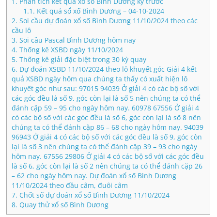
1.
Phân tích kết quả xổ số Bình Dương kỳ trước
1.1.
Kết quả sổ xố Bình Dương – 04-10-2024
2.
Soi cầu dự đoán xổ số Bình Dương 11/10/2024 theo các
cầu lô
3.
Soi cầu Pascal Bình Dương hôm nay
4.
Thống kê XSBD ngày 11/10/2024
5.
Thống kê giải đặc biệt trong 30 kỳ quay
6.
Dự đoán XSBD 11/10/2024 theo lô khuyết góc Giải 4 kết
quả XSBD ngày hôm qua chúng ta thấy có xuất hiện lô
khuyết góc như sau: 97015 94039 Ở giải 4 có các bộ số với
các góc đều là số 9, góc còn lại là số 5 nên chúng ta có thể
đánh cặp 59 – 95 cho ngày hôm nay. 60978 67556 Ở giải 4
có các bộ số với các góc đều là số 6, góc còn lại là số 8 nên
chúng ta có thể đánh cặp 86 – 68 cho ngày hôm nay. 94039
96943 Ở giải 4 có các bộ số với các góc đều là số 9, góc còn
lại là số 3 nên chúng ta có thể đánh cặp 39 – 93 cho ngày
hôm nay. 67556 29806 Ở giải 4 có các bộ số với các góc đều
là số 6, góc còn lại là số 2 nên chúng ta có thể đánh cặp 26
– 62 cho ngày hôm nay. Dự đoán xổ số Bình Dương
11/10/2024 theo đầu câm, đuôi câm
7.
Chốt số dự đoán xổ số Bình Dương 11/10/2024
8.
Quay thử xổ số Bình Dương