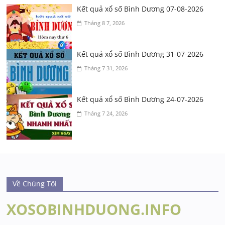
Kết quả xổ số Bình Dương 07-08-2026
Tháng 8 7, 2026
Kết quả xổ số Bình Dương 31-07-2026
Tháng 7 31, 2026
Kết quả xổ số Bình Dương 24-07-2026
Tháng 7 24, 2026
Về Chúng Tôi
XOSOBINHDUONG.INFO