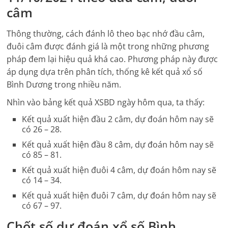
câm
Thông thường, cách đánh lô theo bạc nhớ đầu câm,
đuôi câm được đánh giá là một trong những phương
pháp đem lại hiệu quả khá cao. Phương pháp này được
áp dụng dựa trên phân tích, thống kê kết quả xổ số
Bình Dương
trong nhiều năm.
Nhìn vào bảng kết quả
XSBD
ngày hôm qua, ta thấy:
Kết quả xuất hiện đầu 2 câm, dự đoán hôm nay sẽ
có 26 – 28.
Kết quả xuất hiện đầu 8 câm, dự đoán hôm nay sẽ
có 85 – 81.
Kết quả xuất hiện đuôi 4 câm, dự đoán hôm nay sẽ
có 14 – 34.
Kết quả xuất hiện đuôi 7 câm, dự đoán hôm nay sẽ
có 67 – 97.
Chốt số dự đoán xổ số
Bình