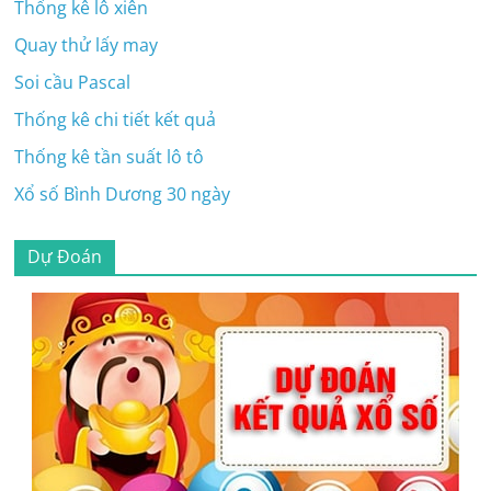
Thống kê lô xiên
Quay thử lấy may
Soi cầu Pascal
Thống kê chi tiết kết quả
Thống kê tần suất lô tô
Xổ số Bình Dương 30 ngày
Dự Đoán