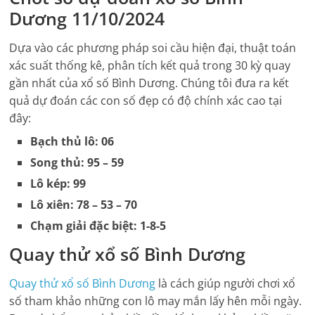
Dương
11/10/2024
Dựa vào các phương pháp soi cầu hiện đại, thuật toán
xác suất thống kê, phân tích kết quả trong 30 kỳ quay
gần nhất của xổ số
Bình Dương
. Chúng tôi đưa ra kết
quả dự đoán các con số đẹp có độ chính xác cao tại
đây:
Bạch thủ lô: 06
Song thủ: 95 – 59
Lô kép: 99
Lô xiên: 78 – 53 – 70
Chạm giải đặc biệt: 1-8-5
Quay thử xổ số
Bình Dương
Quay thử xổ số
Bình Dương
là cách giúp người chơi xổ
số tham khảo những con lô may mắn lấy hên mỗi ngày.