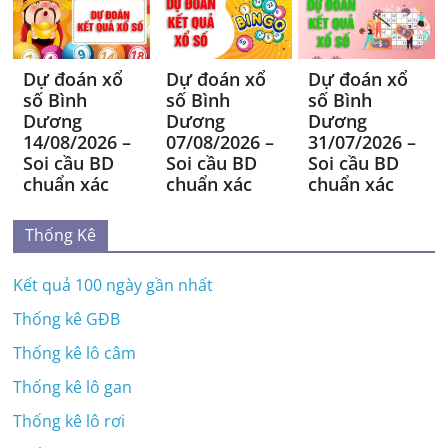
Dự đoán xổ
Dự đoán xổ
Dự đoán xổ
số Bình
số Bình
số Bình
Dương
Dương
Dương
14/08/2026 –
07/08/2026 –
31/07/2026 –
Soi cầu BD
Soi cầu BD
Soi cầu BD
chuẩn xác
chuẩn xác
chuẩn xác
Thống Kê
Kết quả 100 ngày gần nhất
Thống kê GĐB
Thống kê lô câm
Thống kê lô gan
Thống kê lô rơi