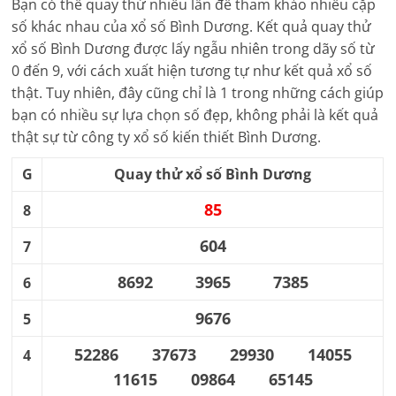
Bạn có thể quay thử nhiều lần để tham khảo nhiều cặp
số khác nhau của xổ số
Bình Dương
. Kết quả quay thử
xổ số
Bình Dương
được lấy ngẫu nhiên trong dãy số từ
0 đến 9, với cách xuất hiện tương tự như kết quả xổ số
thật. Tuy nhiên, đây cũng chỉ là 1 trong những cách giúp
bạn có nhiều sự lựa chọn số đẹp, không phải là kết quả
thật sự từ công ty xổ số kiến thiết
Bình Dương
.
G
Quay thử xổ số
Bình Dương
85
8
604
7
8692
3965
7385
6
9676
5
52286
37673
29930
14055
4
11615
09864
65145