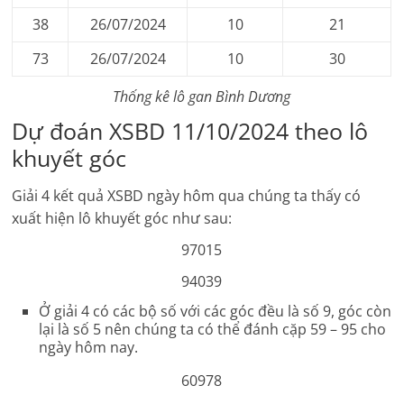
38
26/07/2024
10
21
73
26/07/2024
10
30
Thống kê lô gan
Bình Dương
Dự đoán
XSBD
11/10/2024 theo lô
khuyết góc
Giải 4 kết quả
XSBD
ngày hôm qua chúng ta thấy có
xuất hiện lô khuyết góc như sau:
97015
94039
Ở giải 4 có các bộ số với các góc đều là số 9, góc còn
lại là số 5 nên chúng ta có thể đánh cặp 59 – 95 cho
ngày hôm nay.
60978