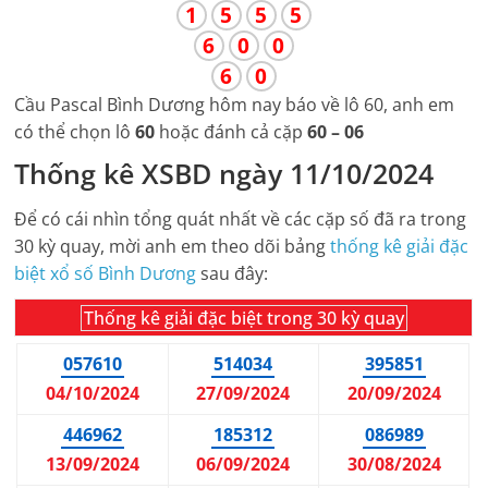
1
5
5
5
6
0
0
6
0
Cầu Pascal
Bình Dương
hôm nay báo về lô 60, anh em
có thể chọn lô
60
hoặc đánh cả cặp
60 – 06
Thống kê
XSBD
ngày
11/10/2024
Để có cái nhìn tổng quát nhất về các cặp số đã ra trong
30 kỳ quay, mời anh em theo dõi bảng
thống kê giải đặc
biệt xổ số
Bình Dương
sau đây:
Thống kê giải đặc biệt trong 30 kỳ quay
057610
514034
395851
04/10/2024
27/09/2024
20/09/2024
446962
185312
086989
13/09/2024
06/09/2024
30/08/2024