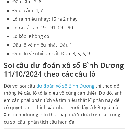
Đầu câm: 2, 8
Đuôi câm: 4, 7
Lô ra nhiều nháy: 15 ra 2 nháy
Lô ra cả cặp: 19 – 91, 09 – 90
Lô kép: Không có.
Đầu lô về nhiều nhất: Đầu 1
Đuôi lô về nhiều nhất: Đuôi 3, 5, 6, 9
Soi cầu dự đoán xổ số
Bình Dương
11/10/2024
theo các cầu lô
Đối với soi cầu
dự đoán xổ số
Bình Dương
thì theo dõi
thống kê cầu lô tô là điều vô cùng cần thiết. Do đó, anh
em cần phải phân tích và tìm hiểu thật kĩ phần này để
có quyết định chính xác nhất. Dưới đây là kết quả mà
Xosobinhduong.info
thu thập được dựa trên các công
cụ soi cầu, phân tích cầu hiện đại.