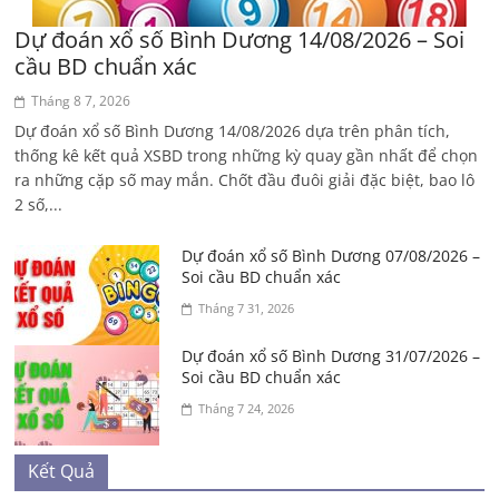
Dự đoán xổ số Bình Dương 14/08/2026 – Soi
cầu BD chuẩn xác
Tháng 8 7, 2026
Dự đoán xổ số Bình Dương 14/08/2026 dựa trên phân tích,
thống kê kết quả XSBD trong những kỳ quay gần nhất để chọn
ra những cặp số may mắn. Chốt đầu đuôi giải đặc biệt, bao lô
2 số,...
Dự đoán xổ số Bình Dương 07/08/2026 –
Soi cầu BD chuẩn xác
Tháng 7 31, 2026
Dự đoán xổ số Bình Dương 31/07/2026 –
Soi cầu BD chuẩn xác
Tháng 7 24, 2026
Kết Quả