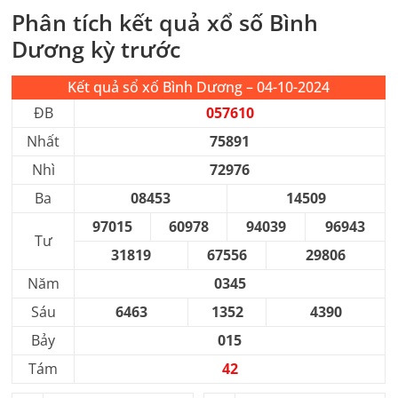
Phân tích kết quả xổ số
Bình
Dương
kỳ trước
Kết quả sổ xố
Bình Dương
– 04-10-2024
ĐB
057610
Nhất
75891
Nhì
72976
Ba
08453
14509
97015
60978
94039
96943
Tư
31819
67556
29806
Năm
0345
Sáu
6463
1352
4390
Bảy
015
Tám
42