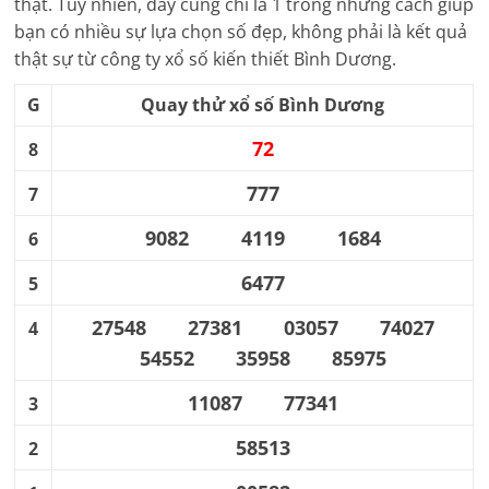
thật. Tuy nhiên, đây cũng chỉ là 1 trong những cách giúp
bạn có nhiều sự lựa chọn số đẹp, không phải là kết quả
thật sự từ công ty xổ số kiến thiết
Bình Dương
.
G
Quay thử xổ số
Bình Dương
72
8
777
7
9082
4119
1684
6
6477
5
27548
27381
03057
74027
4
54552
35958
85975
11087
77341
3
58513
2