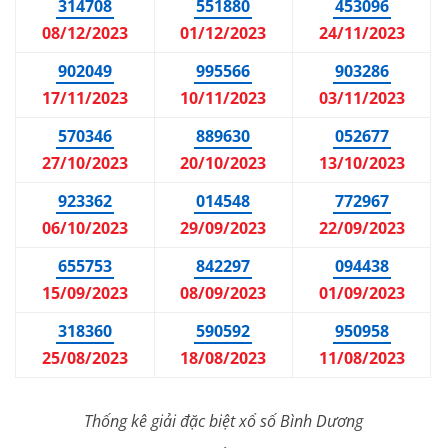
314708
551880
453096
08/12/2023
01/12/2023
24/11/2023
902049
995566
903286
17/11/2023
10/11/2023
03/11/2023
570346
889630
052677
27/10/2023
20/10/2023
13/10/2023
923362
014548
772967
06/10/2023
29/09/2023
22/09/2023
655753
842297
094438
15/09/2023
08/09/2023
01/09/2023
318360
590592
950958
25/08/2023
18/08/2023
11/08/2023
Thống kê giải đặc biệt xổ số
Bình Dương