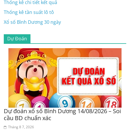
Thống kê chi tiết kết quả
Thống kê tần suất lô tô
Xổ số Bình Dương 30 ngày
Dự Đoán
Dự đoán xổ số Bình Dương 14/08/2026 – Soi
cầu BD chuẩn xác
Tháng 8 7, 2026