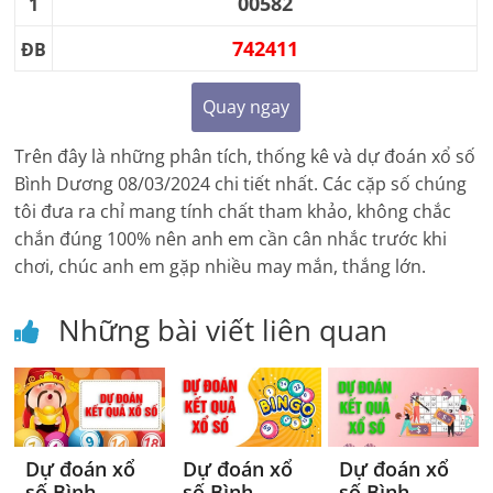
00582
1
742411
ĐB
Quay ngay
Trên đây là những phân tích, thống kê và dự đoán xổ số
Bình Dương
08/03/2024
chi tiết nhất. Các cặp số chúng
tôi đưa ra chỉ mang tính chất tham khảo, không chắc
chắn đúng 100% nên anh em cần cân nhắc trước khi
chơi, chúc anh em gặp nhiều may mắn, thắng lớn.
Những bài viết liên quan
Dự đoán xổ
Dự đoán xổ
Dự đoán xổ
số Bình
số Bình
số Bình