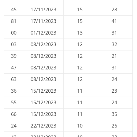
45
17/11/2023
15
28
81
17/11/2023
15
41
00
01/12/2023
13
31
03
08/12/2023
12
32
39
08/12/2023
12
21
47
08/12/2023
12
31
63
08/12/2023
12
24
36
15/12/2023
11
23
55
15/12/2023
11
24
66
15/12/2023
11
35
24
22/12/2023
10
26