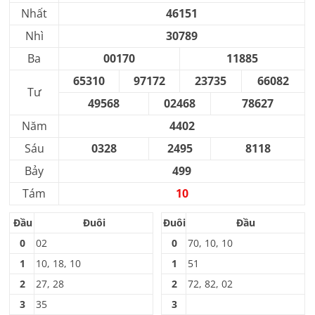
Nhất
46151
Nhì
30789
Ba
00170
11885
65310
97172
23735
66082
Tư
49568
02468
78627
Năm
4402
Sáu
0328
2495
8118
Bảy
499
Tám
10
Đầu
Đuôi
Đuôi
Đầu
0
02
0
70, 10, 10
1
10, 18, 10
1
51
2
27, 28
2
72, 82, 02
3
35
3