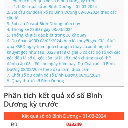
1.
Phân tích kết quả xổ số Bình Dương kỳ trước
1.1.
Kết quả sổ xố Bình Dương – 01-03-2024
2.
Soi cầu dự đoán xổ số Bình Dương 08/03/2024 theo các
cầu lô
3.
Soi cầu Pascal Bình Dương hôm nay
4.
Thống kê XSBD ngày 08/03/2024
5.
Thống kê giải đặc biệt trong 30 kỳ quay
6.
Dự đoán XSBD 08/03/2024 theo lô khuyết góc Giải 6 kết
quả XSBD ngày hôm qua chúng ta thấy có xuất hiện lô
khuyết góc như sau: 0328 8118 Ở giải 6 có các bộ số với các
góc đều là số 8, góc còn lại là số 0 nên chúng ta có thể
đánh cặp 08 – 80 cho ngày hôm nay. Dự đoán xổ số Bình
Dương 08/03/2024 theo đầu câm, đuôi câm
7.
Chốt số dự đoán xổ số Bình Dương 08/03/2024
8.
Quay thử xổ số Bình Dương
Phân tích kết quả xổ số
Bình
Dương
kỳ trước
Kết quả sổ xố
Bình Dương
– 01-03-2024
ĐB
033249