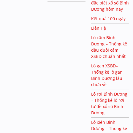
đặc biệt xổ số Bình
Dương hôm nay
Kết quả 100 ngày
Liên Hệ
Lô câm Bình
Dương – Thống kê
đầu đuôi câm
XSBD chuẩn nhất
Lô gan XSBD–
Thống kê lô gan
Bình Dương lâu
chưa về
Lô rơi Bình Dương
– Thống kê lô rơi
từ đề xổ số Bình
Dương
Lô xiên Bình
Dương – Thống kê