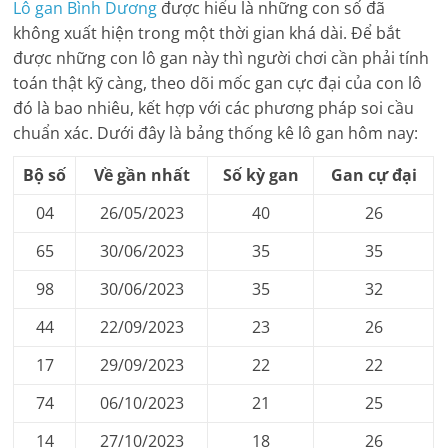
Lô gan
Bình Dương
được hiểu là những con số đã
không xuất hiện trong một thời gian khá dài. Để bắt
được những con lô gan này thì người chơi cần phải tính
toán thật kỹ càng, theo dõi mốc gan cực đại của con lô
đó là bao nhiêu, kết hợp với các phương pháp soi cầu
chuẩn xác. Dưới đây là bảng thống kê lô gan hôm nay:
Bộ số
Về gần nhất
Số kỳ gan
Gan cự đại
04
26/05/2023
40
26
65
30/06/2023
35
35
98
30/06/2023
35
32
44
22/09/2023
23
26
17
29/09/2023
22
22
74
06/10/2023
21
25
14
27/10/2023
18
26