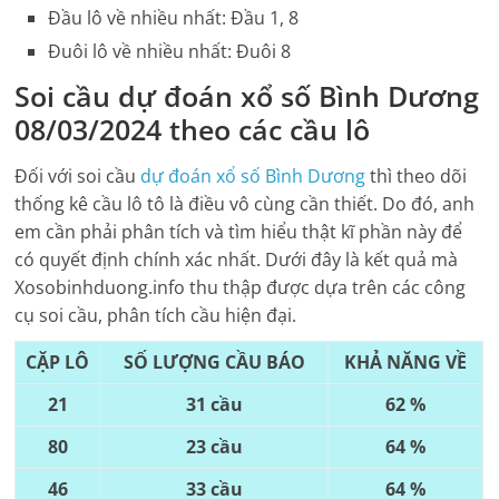
Đầu lô về nhiều nhất: Đầu 1, 8
Đuôi lô về nhiều nhất: Đuôi 8
Soi cầu dự đoán xổ số
Bình Dương
08/03/2024
theo các cầu lô
Đối với soi cầu
dự đoán xổ số
Bình Dương
thì theo dõi
thống kê cầu lô tô là điều vô cùng cần thiết. Do đó, anh
em cần phải phân tích và tìm hiểu thật kĩ phần này để
có quyết định chính xác nhất. Dưới đây là kết quả mà
Xosobinhduong.info
thu thập được dựa trên các công
cụ soi cầu, phân tích cầu hiện đại.
CẶP LÔ
SỐ LƯỢNG CẦU BÁO
KHẢ NĂNG VỀ
21
31 cầu
62 %
80
23 cầu
64 %
46
33 cầu
64 %