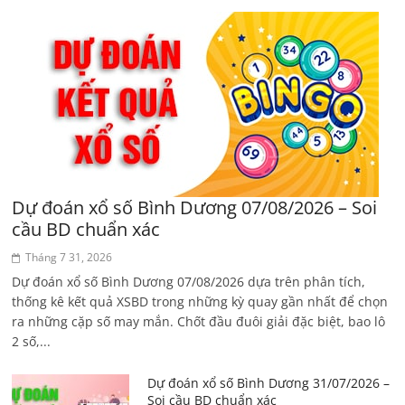
Dự đoán xổ số Bình Dương 07/08/2026 – Soi
cầu BD chuẩn xác
Tháng 7 31, 2026
Dự đoán xổ số Bình Dương 07/08/2026 dựa trên phân tích,
thống kê kết quả XSBD trong những kỳ quay gần nhất để chọn
ra những cặp số may mắn. Chốt đầu đuôi giải đặc biệt, bao lô
2 số,...
Dự đoán xổ số Bình Dương 31/07/2026 –
Soi cầu BD chuẩn xác