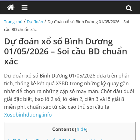
/
/
Trang chủ
Dự đoán
Dự đoán xổ số Bình Dương 01/05/2026 – Soi
cầu BD chuẩn xác
Dự đoán xổ số Bình Dương
01/05/2026 – Soi cầu BD chuẩn
xác
Dự đoán xổ số
Bình Dương
01/05/2026
dựa trên phân
tích, thống kê kết quả
XSBD
trong những kỳ quay gần
nhất để chọn ra những cặp số may mắn. Chốt đầu đuôi
giải đặc biệt, bao lô 2 số, lô xiên 2, xiên 3 và lô giải 8
miễn phí, chuẩn xác từ các cao thủ soi cầu tại
Xosobinhduong.info
Contents
[
hide
]