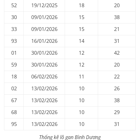
52
19/12/2025
18
20
30
09/01/2026
15
38
33
09/01/2026
15
21
93
16/01/2026
14
31
01
30/01/2026
12
42
59
30/01/2026
12
20
18
06/02/2026
11
22
02
13/02/2026
10
26
67
13/02/2026
10
38
68
13/02/2026
10
29
95
13/02/2026
10
31
Thống kê lô gan
Bình Dương