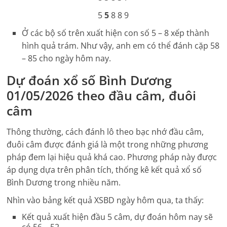
5
5
8
8
9
Ở các bộ số trên xuất hiện con số 5 – 8 xếp thành
hình quả trám. Như vậy, anh em có thể đánh cặp 58
– 85 cho ngày hôm nay.
Dự đoán xổ số
Bình Dương
01/05/2026
theo đầu câm, đuôi
câm
Thông thường, cách đánh lô theo bạc nhớ đầu câm,
đuôi câm được đánh giá là một trong những phương
pháp đem lại hiệu quả khá cao. Phương pháp này được
áp dụng dựa trên phân tích, thống kê kết quả xổ số
Bình Dương
trong nhiều năm.
Nhìn vào bảng kết quả
XSBD
ngày hôm qua, ta thấy:
Kết quả xuất hiện đầu 5 câm, dự đoán hôm nay sẽ