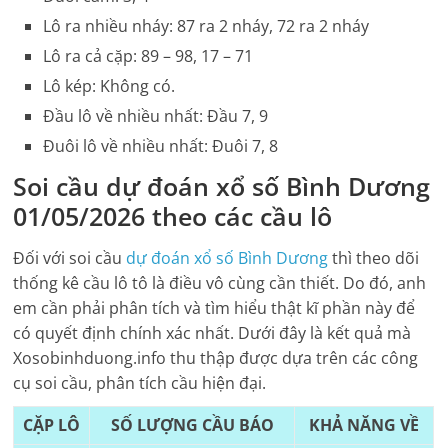
Lô ra nhiều nháy: 87 ra 2 nháy, 72 ra 2 nháy
Lô ra cả cặp: 89 – 98, 17 – 71
Lô kép: Không có.
Đầu lô về nhiều nhất: Đầu 7, 9
Đuôi lô về nhiều nhất: Đuôi 7, 8
Soi cầu dự đoán xổ số
Bình Dương
01/05/2026
theo các cầu lô
Đối với soi cầu
dự đoán xổ số
Bình Dương
thì theo dõi
thống kê cầu lô tô là điều vô cùng cần thiết. Do đó, anh
em cần phải phân tích và tìm hiểu thật kĩ phần này để
có quyết định chính xác nhất. Dưới đây là kết quả mà
Xosobinhduong.info
thu thập được dựa trên các công
cụ soi cầu, phân tích cầu hiện đại.
CẶP LÔ
SỐ LƯỢNG CẦU BÁO
KHẢ NĂNG VỀ