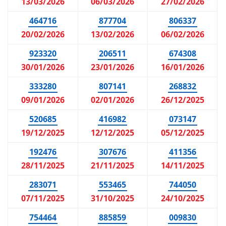
13/03/2026
06/03/2026
27/02/2026
464716
877704
806337
20/02/2026
13/02/2026
06/02/2026
923320
206511
674308
30/01/2026
23/01/2026
16/01/2026
333280
807141
268832
09/01/2026
02/01/2026
26/12/2025
520685
416982
073147
19/12/2025
12/12/2025
05/12/2025
192476
307676
411356
28/11/2025
21/11/2025
14/11/2025
283071
553465
744050
07/11/2025
31/10/2025
24/10/2025
754464
885859
009830