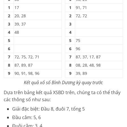
1
17
1
91, 71
2
20, 28
2
72, 72
3
39, 37
3
4
48
4
5
5
75
6
6
96
7
72, 75, 72, 71
7
87, 37, 17, 87
8
87, 89, 87
8
08, 28, 48, 98
9
90, 91, 98, 96
9
39, 89
Kết quả xổ số
Bình Dương
kỳ quay trước
Dựa trên bảng kết quả
XSBD
trên, chúng ta có thể thấy
các thông số như sau:
Giải đặc biệt: Đầu 8, đuôi 7, tổng 5
Đầu câm: 5, 6
Đuôi câm: 3, 4