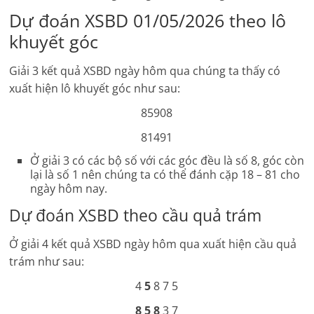
Dự đoán
XSBD
01/05/2026 theo lô
khuyết góc
Giải 3 kết quả
XSBD
ngày hôm qua chúng ta thấy có
xuất hiện lô khuyết góc như sau:
85908
81491
Ở giải 3 có các bộ số với các góc đều là số 8, góc còn
lại là số 1 nên chúng ta có thể đánh cặp 18 – 81 cho
ngày hôm nay.
Dự đoán
XSBD
theo cầu quả trám
Ở giải 4 kết quả
XSBD
ngày hôm qua xuất hiện cầu quả
trám như sau:
4
5
8
7
5
8
5
8
3
7