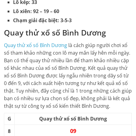
Lô kép: 33
Lô xiên: 92 – 19 – 60
Chạm giải đặc biệt: 3-5-3
Quay thử xổ số
Bình Dương
Quay thử xổ số
Bình Dương
là cách giúp người chơi xổ
số tham khảo những con lô may mắn lấy hên mỗi ngày.
Bạn có thể quay thử nhiều lần để tham khảo nhiều cặp
số khác nhau của xổ số
Bình Dương
. Kết quả quay thử
xổ số
Bình Dương
được lấy ngẫu nhiên trong dãy số từ
0 đến 9, với cách xuất hiện tương tự như kết quả xổ số
thật. Tuy nhiên, đây cũng chỉ là 1 trong những cách giúp
bạn có nhiều sự lựa chọn số đẹp, không phải là kết quả
thật sự từ công ty xổ số kiến thiết
Bình Dương
.
G
Quay thử xổ số
Bình Dương
09
8