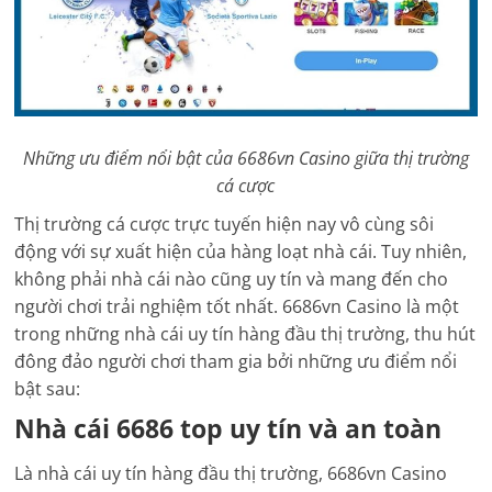
Những ưu điểm nổi bật của 6686vn Casino giữa thị trường
cá cược
Thị trường cá cược trực tuyến hiện nay vô cùng sôi
động với sự xuất hiện của hàng loạt nhà cái. Tuy nhiên,
không phải nhà cái nào cũng uy tín và mang đến cho
người chơi trải nghiệm tốt nhất. 6686vn Casino là một
trong những nhà cái uy tín hàng đầu thị trường, thu hút
đông đảo người chơi tham gia bởi những ưu điểm nổi
bật sau:
Nhà cái 6686 top uy tín và an toàn
Là nhà cái uy tín hàng đầu thị trường, 6686vn Casino