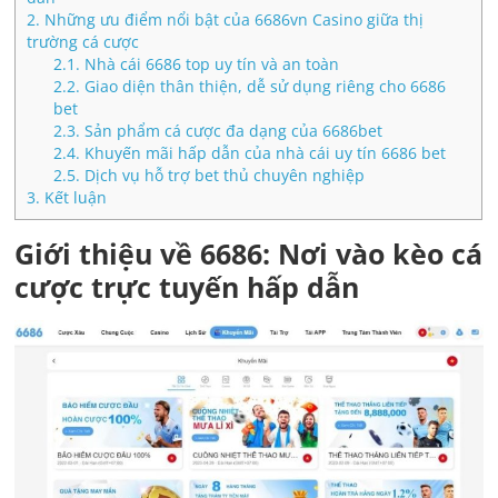
2.
Những ưu điểm nổi bật của 6686vn Casino giữa thị
trường cá cược
2.1.
Nhà cái 6686 top uy tín và an toàn
2.2.
Giao diện thân thiện, dễ sử dụng riêng cho 6686
bet
2.3.
Sản phẩm cá cược đa dạng của 6686bet
2.4.
Khuyến mãi hấp dẫn của nhà cái uy tín 6686 bet
2.5.
Dịch vụ hỗ trợ bet thủ chuyên nghiệp
3.
Kết luận
Giới thiệu về 6686: Nơi vào kèo cá
cược trực tuyến hấp dẫn