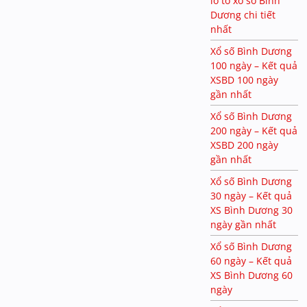
lô tô xổ số Bình
Dương chi tiết
nhất
Xổ số Bình Dương
100 ngày – Kết quả
XSBD 100 ngày
gần nhất
Xổ số Bình Dương
200 ngày – Kết quả
XSBD 200 ngày
gần nhất
Xổ số Bình Dương
30 ngày – Kết quả
XS Bình Dương 30
ngày gần nhất
Xổ số Bình Dương
60 ngày – Kết quả
XS Bình Dương 60
ngày