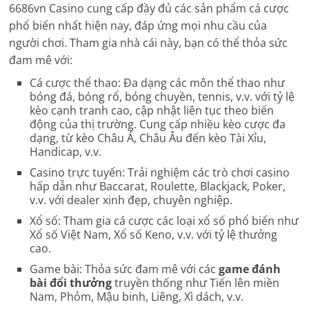
6686vn Casino cung cấp đầy đủ các sản phẩm cá cược
phổ biến nhất hiện nay, đáp ứng mọi nhu cầu của
người chơi. Tham gia nhà cái này, bạn có thể thỏa sức
đam mê với:
Cá cược thể thao: Đa dạng các môn thể thao như
bóng đá, bóng rổ, bóng chuyền, tennis, v.v. với tỷ lệ
kèo cạnh tranh cao, cập nhật liên tục theo biến
động của thị trường. Cung cấp nhiều kèo cược đa
dạng, từ kèo Châu Á, Châu Âu đến kèo Tài Xỉu,
Handicap, v.v.
Casino trực tuyến: Trải nghiệm các trò chơi casino
hấp dẫn như Baccarat, Roulette, Blackjack, Poker,
v.v. với dealer xinh đẹp, chuyên nghiệp.
Xổ số: Tham gia cá cược các loại xổ số phổ biến như
Xổ số Việt Nam, Xổ số Keno, v.v. với tỷ lệ thưởng
cao.
Game bài: Thỏa sức đam mê với các
game đánh
bài đổi thưởng
truyền thống như Tiến lên miền
Nam, Phỏm, Mậu binh, Liêng, Xì dách, v.v.