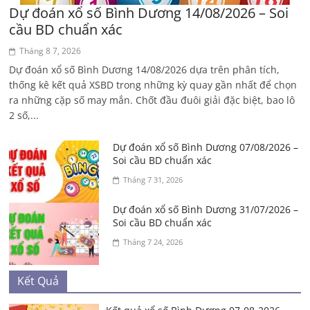
Dự đoán xổ số Bình Dương 14/08/2026 – Soi
cầu BD chuẩn xác
Tháng 8 7, 2026
Dự đoán xổ số Bình Dương 14/08/2026 dựa trên phân tích,
thống kê kết quả XSBD trong những kỳ quay gần nhất để chọn
ra những cặp số may mắn. Chốt đầu đuôi giải đặc biệt, bao lô
2 số,...
Dự đoán xổ số Bình Dương 07/08/2026 –
Soi cầu BD chuẩn xác
Tháng 7 31, 2026
Dự đoán xổ số Bình Dương 31/07/2026 –
Soi cầu BD chuẩn xác
Tháng 7 24, 2026
Kết Quả