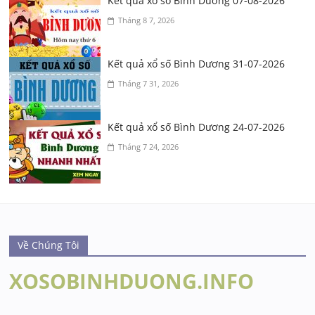
Kết quả xổ số Bình Dương 07-08-2026
Tháng 8 7, 2026
Kết quả xổ số Bình Dương 31-07-2026
Tháng 7 31, 2026
Kết quả xổ số Bình Dương 24-07-2026
Tháng 7 24, 2026
Về Chúng Tôi
XOSOBINHDUONG.INFO