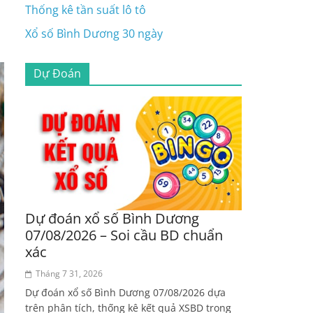
Thống kê tần suất lô tô
Xổ số Bình Dương 30 ngày
Dự Đoán
Dự đoán xổ số Bình Dương
07/08/2026 – Soi cầu BD chuẩn
xác
Tháng 7 31, 2026
Dự đoán xổ số Bình Dương 07/08/2026 dựa
trên phân tích, thống kê kết quả XSBD trong