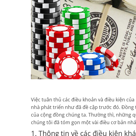
Việc tuân thủ các điều khoản và điều kiện của 
nhà phát triển như đã đề cập trước đó. Đồng t
của cộng đồng chúng ta. Thường thì, những qu
chúng tôi đã tóm gọn một vài điều cơ bản nhấ
1. Thông tin về các điều kiện khá