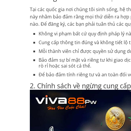
Tại các quốc gia nơi chúng tôi sinh sống, hệ 
này nhằm bảo đảm rằng mọi thứ diễn ra hợp p
nào. Để đăng ký, các bạn phải tuân thủ các qu
Không vi phạm bất cứ quy định pháp lý nào,
Cung cấp thông tin đúng và không tiết lộ 
Mỗi thành viên chỉ được quyền sử dụng d
Bảo đảm sự bí mật và riêng tư khi giao dịc
rò rỉ hoặc sai sót cá thể.
Để bảo đảm tính riêng tư và an toàn đối v
2. Chính sách về ngừng cung cấp