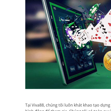
Tại Viva88, chúng tôi luôn khát khao tạo dựn