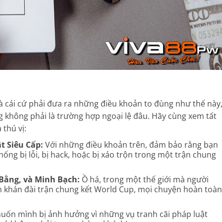
hà cái cứ phải đưa ra những điều khoản to đùng như thế này
 không phải là trường hợp ngoại lệ đâu. Hãy cùng xem tất
thú vị:
t Siêu Cấp:
Với những điều khoản trên, đảm bảo rằng bạn
ng bị lỗi, bị hack, hoặc bị xáo trộn trong một trận chung
Bằng, và Minh Bạch:
Ồ há, trong một thế giới mà người
n khán đài trận chung kết World Cup, mọi chuyện hoàn toàn
ốn mình bị ảnh hưởng vì những vụ tranh cãi pháp luật