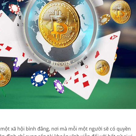
g một xã hội bình đẳng, nơi mà mỗi một người sẽ có quyền