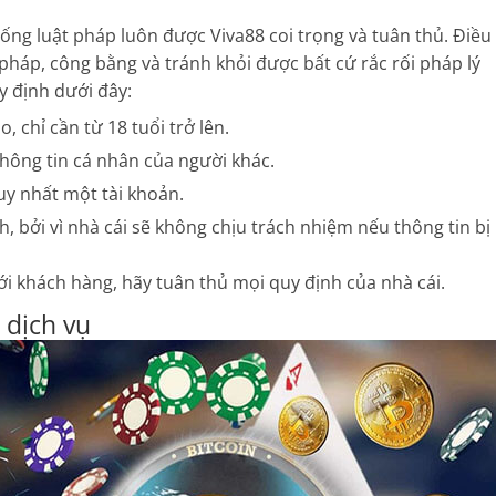
thống luật pháp luôn được Viva88 coi trọng và tuân thủ. Điều
háp, công bằng và tránh khỏi được bất cứ rắc rối pháp lý
y định dưới đây:
 chỉ cần từ 18 tuổi trở lên.
thông tin cá nhân của người khác.
uy nhất một tài khoản.
h, bởi vì nhà cái sẽ không chịu trách nhiệm nếu thông tin bị
ới khách hàng, hãy tuân thủ mọi quy định của nhà cái.
 dịch vụ