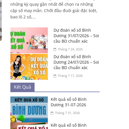
những kỳ quay gần nhất để chọn ra những
cặp số may mắn. Chốt đầu đuôi giải đặc biệt,
bao lô 2 số,...
Dự đoán xổ số Bình
Dương 31/07/2026 – Soi
cầu BD chuẩn xác
Tháng 7 24, 2026
Dự đoán xổ số Bình
,
Dương 24/07/2026 – Soi
cầu BD chuẩn xác
Tháng 7 17, 2026
Kết Quả
Kết quả xổ số Bình
Dương 31-07-2026
Tháng 7 31, 2026
Kết quả xổ số Bình