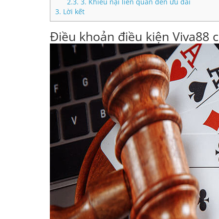
2.3.
3. Khiếu nại liên quan đến ưu đãi
3.
Lời kết
Điều khoản điều kiện Viva88 c