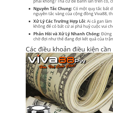
phải không? Thà cứ để banh lăn trên cỏ, 
Nguyên Tắc Chung:
Có một quy tắc bất di
nguyên tắc vàng của cộng đồng Viva88, th
Xử Lý Các Trường Hợp Lỗi
: Ai cả gan là
không để có bất cứ ai phá huỷ cuộc vui ch
Phản Hồi và Xử Lý Nhanh Chóng:
Đừng l
chờ đợi như thể đang đợi kết quả của trậ
Các điều khoản điều kiện cần 