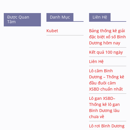
Được Quan
Danh Mục
Liên Hệ
Tâm
Kubet
Bảng thống kê giải
đặc biệt xổ số Bình
Dương hôm nay
Kết quả 100 ngày
Liên Hệ
Lô câm Bình
Dương – Thống kê
đầu đuôi câm
XSBD chuẩn nhất
Lô gan XSBD–
Thống kê lô gan
Bình Dương lâu
chưa về
Lô rơi Bình Dương