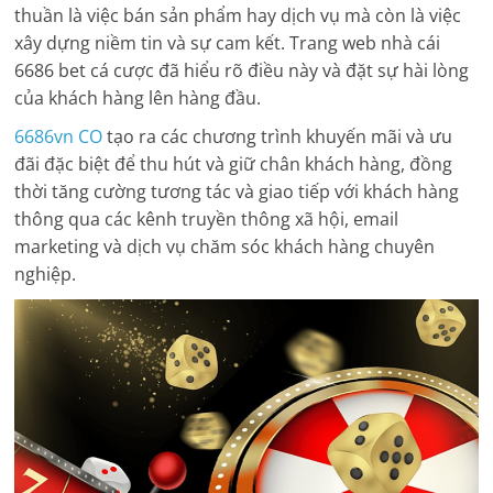
thuần là việc bán sản phẩm hay dịch vụ mà còn là việc
xây dựng niềm tin và sự cam kết. Trang web nhà cái
6686 bet cá cược đã hiểu rõ điều này và đặt sự hài lòng
của khách hàng lên hàng đầu.
6686vn CO
tạo ra các chương trình khuyến mãi và ưu
đãi đặc biệt để thu hút và giữ chân khách hàng, đồng
thời tăng cường tương tác và giao tiếp với khách hàng
thông qua các kênh truyền thông xã hội, email
marketing và dịch vụ chăm sóc khách hàng chuyên
nghiệp.