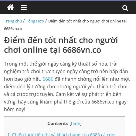
/
/
Trang chủ
Tổng Hợp
Điểm đến tốt nhất cho người chơi online tại
6686vn.co
Điểm đến tốt nhất cho người
chơi online tại 6686vn.co
Trong một thế giới ngày càng kỹ thuật số hóa, trải
nghiệm trò chơi trực tuyến ngày càng trở nên hấp dẫn
hơn bao giờ hết.
6686
đã nhanh chóng nổi lên như một
điểm đến lý tưởng cho những người yêu thích trò chơi
và cá cược trực tuyến. Cam kết về sự phát triển bền
vững, hãy cùng khám phá thế giới của 6686vn.co ngay
hôm nay!
Contents
[
hide
]
1.
Chiến lược tiếp thị và khách hàng của 6686 cá cược