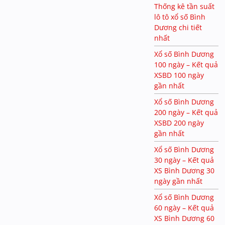
Thống kê tần suất
lô tô xổ số Bình
Dương chi tiết
nhất
Xổ số Bình Dương
100 ngày – Kết quả
XSBD 100 ngày
gần nhất
Xổ số Bình Dương
200 ngày – Kết quả
XSBD 200 ngày
gần nhất
Xổ số Bình Dương
30 ngày – Kết quả
XS Bình Dương 30
ngày gần nhất
Xổ số Bình Dương
60 ngày – Kết quả
XS Bình Dương 60