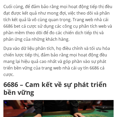
Cuối cùng, để đảm bảo rằng mọi hoạt động tiếp thị đều
đạt được kết quả như mong đợi, việc theo dõi và phân
tích kết quả là vô cùng quan trọng. Trang web nhà cái
6686 bet cá cược sử dụng các công cụ phân tích web và
phần mềm theo dõi để đo các chiến dịch tiếp thị và
phản ứng của những khách hàng.
Dựa vào dữ liệu phân tích, họ điều chỉnh và tối ưu hóa
chiến lược tiếp thị, đảm bảo rằng mọi hoạt động đều
mang lại hiệu quả cao nhất và góp phần vào sự phát
triển bền vững của trang web nhà cái uy tín 6686 cá
cược.
6686 – Cam kết về sự phát triển
bền vững