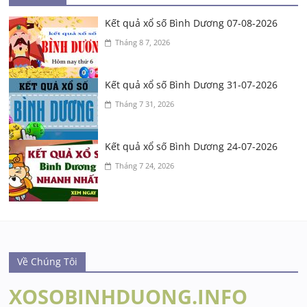
Kết quả xổ số Bình Dương 07-08-2026
Tháng 8 7, 2026
Kết quả xổ số Bình Dương 31-07-2026
Tháng 7 31, 2026
Kết quả xổ số Bình Dương 24-07-2026
Tháng 7 24, 2026
Về Chúng Tôi
XOSOBINHDUONG.INFO