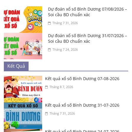
Dự đoán xổ số Bình Dương 07/08/2026 –
Soi cầu BD chuẩn xác
Tháng 7 31, 2026
Dự đoán xổ số Bình Dương 31/07/2026 –
Soi cầu BD chuẩn xác
Tháng 7 24, 2026
Kết Quả
Kết quả xổ số Bình Dương 07-08-2026
Tháng 8 7, 2026
Kết quả xổ số Bình Dương 31-07-2026
Tháng 7 31, 2026
Kết quả xổ số Bình Dương 24-07-2026