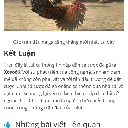
Các trận đấu đá gà căng thẳng mới nhất tại đây
Kết Luận
Trên đây là tất cả thông tin hấp dẫn cá cược đá gà tại
Xoso66
. Với sự phát triển của công nghệ, anh em đam
mê đã không còn phải vất vả tới tận đấu trường để đặt
cược. Chơi cá cược đá gà online sẽ thông qua nhà cái và
đặt cược sẽ mang lại yếu tố kích thích, hấp dẫn đối với
người chơi. Chúc bạn luôn là người chơi chiến thắng cá
cược trong những trận đấu của mình.
Những bài viết liên quan