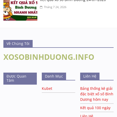
Tháng 7 24, 2026
Về Chúng Tôi
XOSOBINHDUONG.INFO
Được Quan
Danh Mục
Liên Hệ
Tâm
Kubet
Bảng thống kê giải
đặc biệt xổ số Bình
Dương hôm nay
Kết quả 100 ngày
Liên Hệ