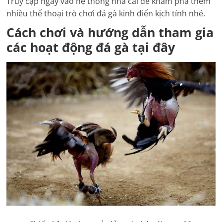
Truy cập ngay vào hệ thống nhà cái để khám phá thêm
nhiều thể thoại trò chơi đá gà kinh điển kịch tính nhé.
Cách chơi và hướng dẫn tham gia
các hoạt động đá gà tại đây