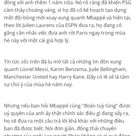
đồng với anh thêm 1 năm nữa. Nó rõ ràng đã khiến PSG
cảm thấy choáng váng, vì họ đã có kế hoạch tạo dựng
một đội bóng mới xoay xung quanh Mbappé và hiện tại,
theo lời Julien Laurens của ESPN đưa ra, họ đang cố
gắng cân nhắc việc đưa anh rời Paris ngay trong mùa
hè này với một cái giá hợp lý.
Tin tức sốc trên đã lu mờ tất cả những tin đồn xung
quanh Lionel Messi, Karim Benzema, Jude Bellingham,
Manchester United hay Harry Kane. Đây có lẽ sẽ là tâm
sự chú ý của mùa hè năm nay.
Nhưng nếu bạn hỏi Mbappé cùng “đoàn tuỳ tùng” được
uỷ quyền của anh ấy thật chính xác điều gì đang xẩy ra,
họ sẽ đưa ra một câu trả lời khá khác với những điều
bạn đã được biết: Nói đơn giản, động thái chuyển
nhượng của ngôi sao người Pháp không có gì quá đáng