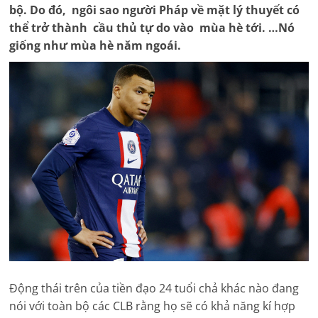
bộ. Do đó, ngôi sao người Pháp về mặt lý thuyết có
thể trở thành cầu thủ tự do vào mùa hè tới. …Nó
giống như mùa hè năm ngoái.
Động thái trên của tiền đạo 24 tuổi chả khác nào đang
nói với toàn bộ các CLB rằng họ sẽ có khả năng kí hợp