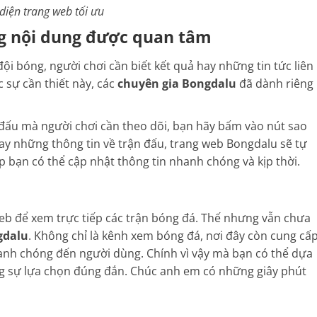
diện trang web tối ưu
g nội dung được quan tâm
i bóng, người chơi cần biết kết quả hay những tin tức liên
 sự cần thiết này, các
chuyên gia Bongdalu
đã dành riêng
n đấu mà người chơi cần theo dõi, bạn hãy bấm vào nút sao
hay những thông tin về trận đấu, trang web Bongdalu sẽ tự
 bạn có thể cập nhật thông tin nhanh chóng và kịp thời.
web để xem trực tiếp các trận bóng đá. Thế nhưng vẫn chưa
gdalu
. Không chỉ là kênh xem bóng đá, nơi đây còn cung cấ
hanh chóng đến người dùng. Chính vì vậy mà bạn có thể dựa
ng sự lựa chọn đúng đắn. Chúc anh em có những giây phút