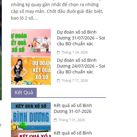
những kỳ quay gần nhất để chọn ra những
cặp số may mắn. Chốt đầu đuôi giải đặc biệt,
bao lô 2 số,...
Dự đoán xổ số Bình
Dương 31/07/2026 – Soi
cầu BD chuẩn xác
Tháng 7 24, 2026
Dự đoán xổ số Bình
Dương 24/07/2026 – Soi
cầu BD chuẩn xác
Tháng 7 17, 2026
Kết Quả
Kết quả xổ số Bình
Dương 31-07-2026
Tháng 7 31, 2026
y
Kết quả xổ số Bình