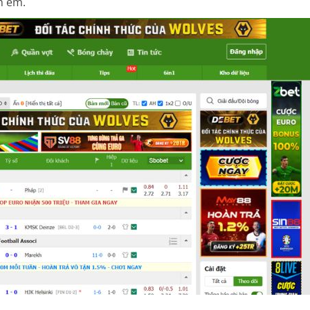
h em.