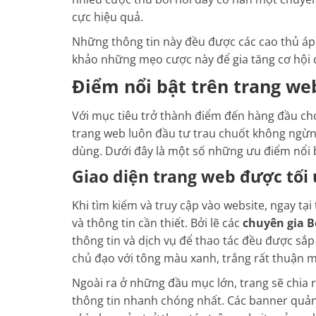
cực hiệu quả.
Những thông tin này đều được các cao thủ áp 
khảo những mẹo cược này để gia tăng cơ hội 
Điểm nổi bật trên trang we
Với mục tiêu trở thành điểm đến hàng đầu c
trang web luôn đầu tư trau chuốt không ngừng
dùng. Dưới đây là một số những ưu điểm nổi 
Giao diện trang web được tối
Khi tìm kiếm và truy cập vào website, ngay tạ
và thông tin cần thiết. Bởi lẽ các
chuyên gia 
thông tin và dịch vụ để thao tác đều được sắp
chủ đạo với tông màu xanh, trắng rất thuận m
Ngoài ra ở những đầu mục lớn, trang sẽ chia
thông tin nhanh chóng nhất. Các banner quản