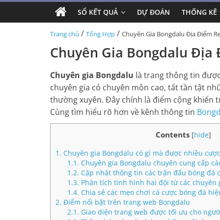
SỔ KẾT QUẢ
DỰ ĐOÁN
THỐNG KÊ
/
/
Trang chủ
Tổng Hợp
Chuyên Gia Bongdalu Địa Điểm Re
Chuyên Gia Bongdalu Địa 
Chuyên gia Bongdalu
là trang thông tin đượ
chuyên gia có chuyên môn cao, tất tần tật nhữ
thường xuyên. Đây chính là điểm cộng khiến 
Cùng tìm hiểu rõ hơn về kênh thông tin
Bongd
Contents
[
hide
]
1.
Chuyên gia Bongdalu có gì mà được nhiều cược
1.1.
Chuyên gia Bongdalu chuyên cung cấp cá
1.2.
Cập nhật thông tin các trận đấu bóng đá 
1.3.
Phân tích tình hình hai đội từ các chuyên
1.4.
Chia sẻ các mẹo chơi cá cược bóng đá hi
2.
Điểm nổi bật trên trang web Bongdalu
2.1.
Giao diện trang web được tối ưu cho ngư