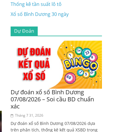
Thống kê tần suất lô tô
Xổ số Bình Dương 30 ngày
Dự Đoán
Dự đoán xổ số Bình Dương
07/08/2026 – Soi cầu BD chuẩn
xác
Tháng 7 31, 2026
Dự đoán xổ số Bình Dương 07/08/2026 dựa
trên phân tích, thống kê kết quả XSBD trong