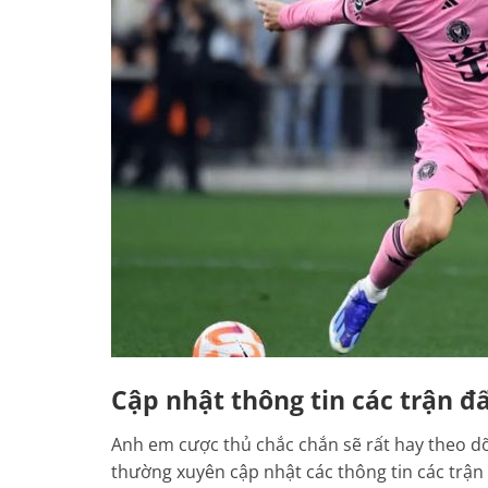
Cập nhật thông tin các trận 
Anh em cược thủ chắc chắn sẽ rất hay theo dõ
thường xuyên cập nhật các thông tin các trận 