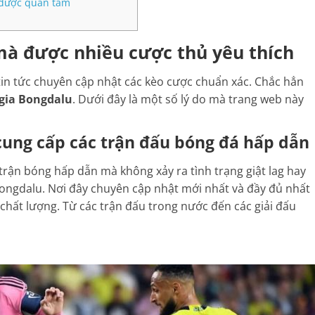
được quan tâm
mà được nhiều cược thủ yêu thích
in tức chuyên cập nhật các kèo cược chuẩn xác. Chắc hẳn
gia Bongdalu
. Dưới đây là một số lý do mà trang web này
ung cấp các trận đấu bóng đá hấp dẫn
trận bóng hấp dẫn mà không xảy ra tình trạng giật lag hay
Bongdalu. Nơi đây chuyên cập nhật mới nhất và đầy đủ nhất
 chất lượng. Từ các trận đấu trong nước đến các giải đấu