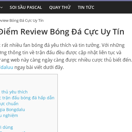
SOI SẦU PASCAL
QUAY THỬ
TIN TỨC
view Bóng Đá Cực Uy Tín
Điểm Review Bóng Đá Cực Uy Tín
c rất nhiều fan bóng đá yêu thích và tin tưởng. Với những
ng thông tin về trận đấu đều được cập nhật liên tục và
trang web này càng ngày càng được nhiều cược thủ biết đến
daluu
ngay bài viết dưới đây.
 thủ yêu thích
c trận đấu bóng đá hấp dẫn
cực chuẩn
 gia Bongdalu
ệu nghiệm
ời dùng