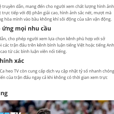
ệ truyền dẫn, mang đến cho người xem chất lượng hình ảnh
 trực tiếp với độ phân giải cao, hình ảnh sắc nét, mượt mà
g hòa mình vào bầu không khí sôi động của sân vận động.
p ứng mọi nhu cầu
dẫn, cho phép người xem lựa chọn kênh phù hợp với sở
i các trận đấu trên kênh bình luận tiếng Việt hoặc tiếng Anh
ao từ các bình luận viên nổi tiếng.
hính xác
, Ca heo TV còn cung cấp dịch vụ cập nhật tỷ số nhanh chóng
iến của trận đấu ngay cả khi không có thời gian xem trực
ụng