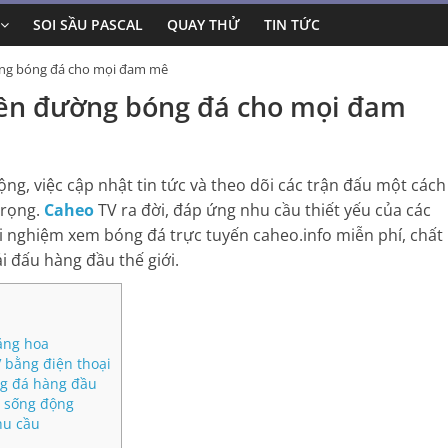
SOI SẦU PASCAL
QUAY THỬ
TIN TỨC
ường bóng đá cho mọi đam mê
hiên đường bóng đá cho mọi đam
ộng, việc cập nhật tin tức và theo dõi các trận đấu một cách
trọng.
Caheo
TV ra đời, đáp ứng nhu cầu thiết yếu của các
i nghiệm xem bóng đá trực tuyến caheo.info miễn phí, chất
i đấu hàng đầu thế giới.
ăng hoa
V bằng điện thoại
ng đá hàng đầu
, sống động
hu cầu