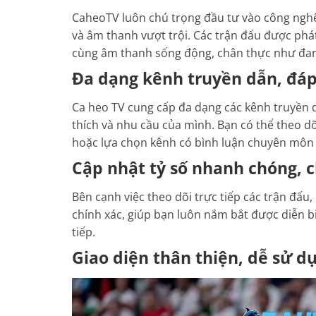
CaheoTV luôn chú trọng đầu tư vào công ngh
và âm thanh vượt trội. Các trận đấu được phát
cùng âm thanh sống động, chân thực như đan
Đa dạng kênh truyền dẫn, đá
Ca heo TV cung cấp đa dạng các kênh truyền 
thích và nhu cầu của mình. Bạn có thể theo dõ
hoặc lựa chọn kênh có bình luận chuyên môn c
Cập nhật tỷ số nhanh chóng, c
Bên cạnh việc theo dõi trực tiếp các trận đấu
chính xác, giúp bạn luôn nắm bắt được diễn b
tiếp.
Giao diện thân thiện, dễ sử d