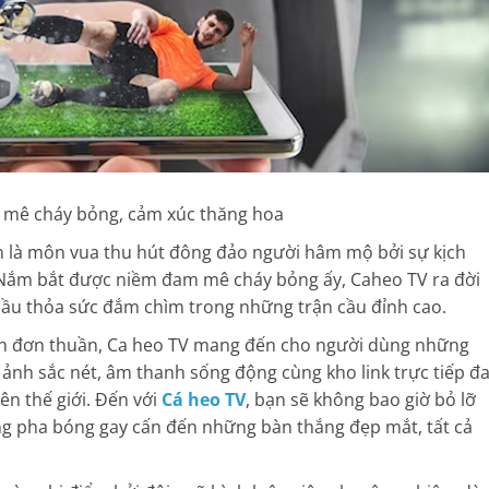
 mê cháy bỏng, cảm xúc thăng hoa
ôn là môn vua thu hút đông đảo người hâm mộ bởi sự kịch
Nắm bắt được niềm đam mê cháy bỏng ấy, Caheo TV ra đời
 cầu thỏa sức đắm chìm trong những trận cầu đỉnh cao.
ến đơn thuần, Ca heo TV mang đến cho người dùng những
h ảnh sắc nét, âm thanh sống động cùng kho link trực tiếp đ
rên thế giới. Đến với
Cá heo TV
, bạn sẽ không bao giờ bỏ lỡ
ng pha bóng gay cấn đến những bàn thắng đẹp mắt, tất cả