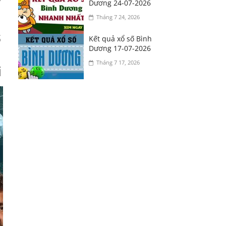
y
Dương 24-07-2026
Tháng 7 24, 2026
Kết quả xổ số Bình
ổ
Dương 17-07-2026
Tháng 7 17, 2026
i