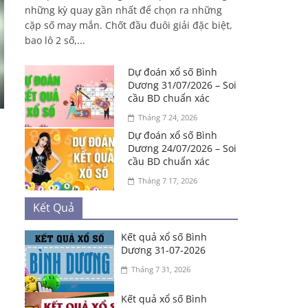
những kỳ quay gần nhất để chọn ra những
cặp số may mắn. Chốt đầu đuôi giải đặc biệt,
bao lô 2 số,...
Dự đoán xổ số Bình
Dương 31/07/2026 – Soi
cầu BD chuẩn xác
Tháng 7 24, 2026
Dự đoán xổ số Bình
Dương 24/07/2026 – Soi
cầu BD chuẩn xác
Tháng 7 17, 2026
Kết Quả
a
Kết quả xổ số Bình
Dương 31-07-2026
Tháng 7 31, 2026
Kết quả xổ số Bình