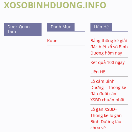
XOSOBINHDUONG.INFO
Được Quan
Danh Mục
Liên Hệ
Tâm
Kubet
Bảng thống kê giải
đặc biệt xổ số Bình
Dương hôm nay
Kết quả 100 ngày
Liên Hệ
Lô câm Bình
Dương – Thống kê
đầu đuôi câm
XSBD chuẩn nhất
Lô gan XSBD–
Thống kê lô gan
Bình Dương lâu
chưa về