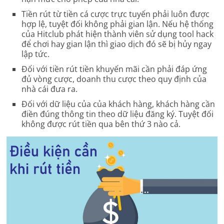
Tiền rút từ tiền cá cược trực tuyến phải luôn được
hợp lệ, tuyệt đối không phải gian lận. Nếu hệ thống
của Hitclub phát hiện thành viên sử dụng tool hack
để chơi hay gian lận thì giao dịch đó sẽ bị hủy ngay
lập tức.
Đối với tiền rút tiền khuyến mãi cần phải đáp ứng
đủ vòng cược, doanh thu cược theo quy định của
nhà cái đưa ra.
Đối với dữ liệu của của khách hàng, khách hàng cần
điền đúng thông tin theo dữ liệu đăng ký. Tuyệt đối
không được rút tiền qua bên thứ 3 nào cả.