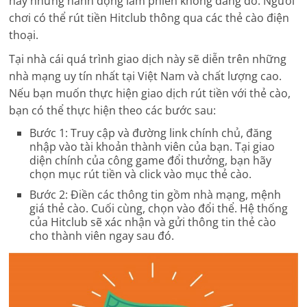
hay những hành động làm phiền không đáng đó. Người
chơi có thể rút tiền Hitclub thông qua các thẻ cào điện
thoại.
Tại nhà cái quá trình giao dịch này sẽ diễn trên những
nhà mạng uy tín nhất tại Việt Nam và chất lượng cao.
Nếu bạn muốn thực hiện giao dịch rút tiền với thẻ cào,
bạn có thể thực hiện theo các bước sau:
Bước 1: Truy cập và đường link chính chủ, đăng
nhập vào tài khoản thành viên của bạn. Tại giao
diện chính của công game đổi thưởng, bạn hãy
chọn mục rút tiền và click vào mục thẻ cào.
Bước 2: Điền các thông tin gồm nhà mạng, mệnh
giá thẻ cào. Cuối cùng, chọn vào đổi thể. Hệ thống
của Hitclub sẽ xác nhận và gửi thông tin thẻ cào
cho thành viên ngay sau đó.