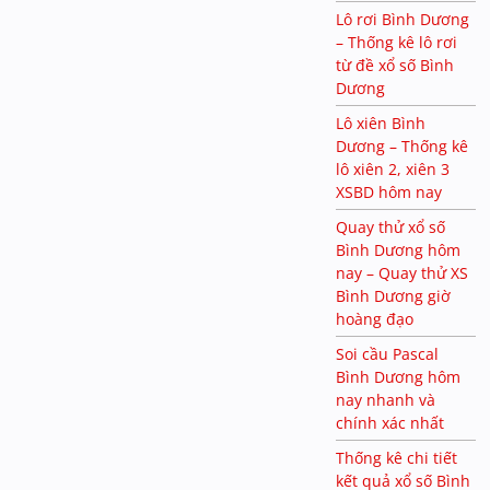
Lô rơi Bình Dương
– Thống kê lô rơi
từ đề xổ số Bình
Dương
Lô xiên Bình
Dương – Thống kê
lô xiên 2, xiên 3
XSBD hôm nay
Quay thử xổ số
Bình Dương hôm
nay – Quay thử XS
Bình Dương giờ
hoàng đạo
Soi cầu Pascal
Bình Dương hôm
nay nhanh và
chính xác nhất
Thống kê chi tiết
kết quả xổ số Bình