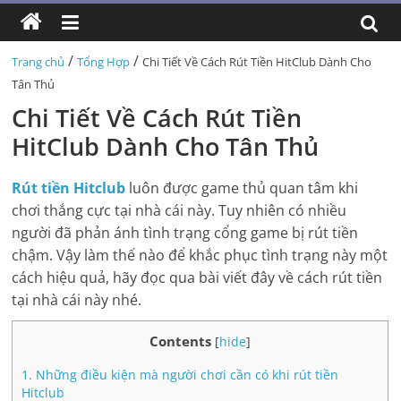
/
/
Trang chủ
Tổng Hợp
Chi Tiết Về Cách Rút Tiền HitClub Dành Cho
Tân Thủ
Chi Tiết Về Cách Rút Tiền
HitClub Dành Cho Tân Thủ
Rút tiền Hitclub
luôn được game thủ quan tâm khi
chơi thắng cực tại nhà cái này. Tuy nhiên có nhiều
người đã phản ánh tình trạng cổng game bị rút tiền
chậm. Vậy làm thế nào để khắc phục tình trạng này một
cách hiệu quả, hãy đọc qua bài viết đây về cách rút tiền
tại nhà cái này nhé.
Contents
[
hide
]
1.
Những điều kiện mà người chơi cần có khi rút tiền
Hitclub