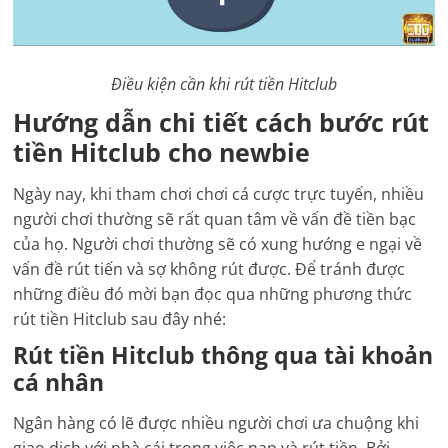
Điều kiện cần khi rút tiền Hitclub
Hướng dẫn chi tiết cách bước rút
tiền Hitclub cho newbie
Ngày nay, khi tham chơi chơi cá cược trực tuyến, nhiều
người chơi thường sẽ rất quan tâm về vấn đề tiền bạc
của họ. Người chơi thường sẽ có xung hướng e ngại về
vấn đề rút tiến và sợ không rút được. Để tránh được
những điều đó mời bạn đọc qua những phương thức
rút tiền Hitclub sau đây nhé:
Rút tiền Hitclub thông qua tài khoản
cá nhân
Ngân hàng có lẽ được nhiều người chơi ưa chuộng khi
giao dịch với nhà cái trong việc nạp và rút tiền. Bởi