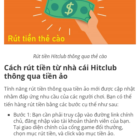
Rút tiền Hitclub thông qua thẻ cào
Cách rút tiền từ nhà cái Hitclub
thông qua tiền ảo
Tính năng rút tiền thông qua tiền ảo mới được cập nhật
nhằm đáp ứng nhu cầu của các người chơi. Bạn có thể
tiến hàng rút tiền bằng các bước cụ thể như sau:
Bước 1: Bạn cần phải truy cập vào đường link chính
chủ, đăng nhập vào tài khoản thành viên của bạn.
Tại giao diện chính của cổng game đổi thưởng,
chọn mục rút tiền, và click vào mục tiền ảo.