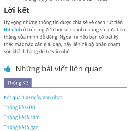
Lời kết
Hy vọng những thông tin được chia sẻ về cách rút tiền
Hit club
ở trên, người chơi sẽ nhanh chóng sở hữu tiền
thắng của mình dễ dàng. Ngoài ra nếu bạn có bất kỳ
thắc mắc nào cần giải đáp, hãy liên hệ bộ phần chăm
sóc khách hàng để tư vấn nhé.
Những bài viết liên quan
Thống Kê
Kết quả 100 ngày gần nhất
Thống kê GĐB
Thống kê lô câm
Thống kê lô gan