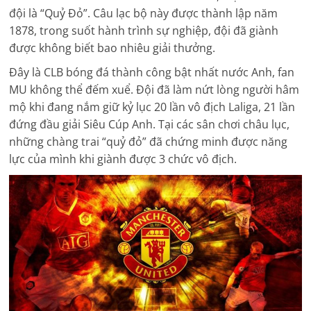
đội là “Quỷ Đỏ”. Câu lạc bộ này được thành lập năm
1878, trong suốt hành trình sự nghiệp, đội đã giành
được không biết bao nhiêu giải thưởng.
Đây là CLB bóng đá thành công bật nhất nước Anh, fan
MU không thể đếm xuể. Đội đã làm nứt lòng người hâm
mộ khi đang nắm giữ kỷ lục 20 lần vô địch Laliga, 21 lần
đứng đầu giải Siêu Cúp Anh. Tại các sân chơi châu lục,
những chàng trai “quỷ đỏ” đã chứng minh được năng
lực của mình khi giành được 3 chức vô địch.