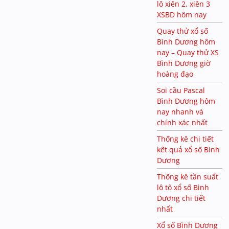
lô xiên 2, xiên 3
XSBD hôm nay
Quay thử xổ số
Bình Dương hôm
nay – Quay thử XS
Bình Dương giờ
hoàng đạo
Soi cầu Pascal
Bình Dương hôm
nay nhanh và
chính xác nhất
Thống kê chi tiết
kết quả xổ số Bình
Dương
Thống kê tần suất
lô tô xổ số Bình
Dương chi tiết
nhất
Xổ số Bình Dương