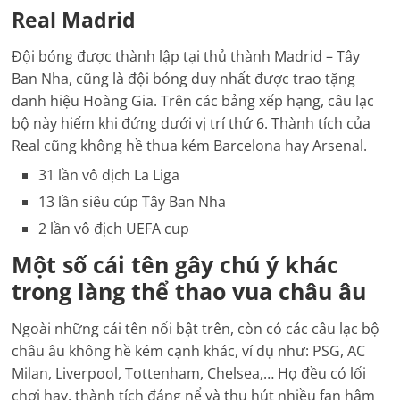
Real Madrid
Đội bóng được thành lập tại thủ thành Madrid – Tây
Ban Nha, cũng là đội bóng duy nhất được trao tặng
danh hiệu Hoàng Gia. Trên các bảng xếp hạng, câu lạc
bộ này hiếm khi đứng dưới vị trí thứ 6. Thành tích của
Real cũng không hề thua kém Barcelona hay Arsenal.
31 lần vô địch La Liga
13 lần siêu cúp Tây Ban Nha
2 lần vô địch UEFA cup
Một số cái tên gây chú ý khác
trong làng thể thao vua châu âu
Ngoài những cái tên nổi bật trên, còn có các câu lạc bộ
châu âu không hề kém cạnh khác, ví dụ như: PSG, AC
Milan, Liverpool, Tottenham, Chelsea,… Họ đều có lối
chơi hay, thành tích đáng nể và thu hút nhiều fan hâm