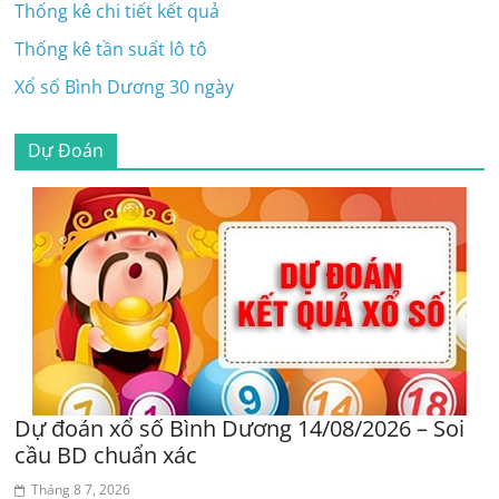
Thống kê chi tiết kết quả
Thống kê tần suất lô tô
Xổ số Bình Dương 30 ngày
Dự Đoán
Dự đoán xổ số Bình Dương 14/08/2026 – Soi
cầu BD chuẩn xác
Tháng 8 7, 2026