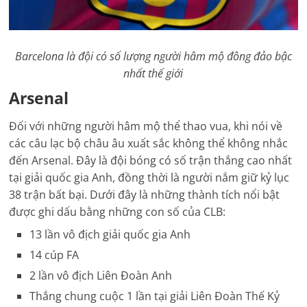
Barcelona là đội có số lượng người hâm mộ đông đảo bậc
nhất thế giới
Arsenal
Đối với những người hâm mộ thể thao vua, khi nói về
các câu lạc bộ châu âu xuất sắc không thể không nhắc
đến Arsenal. Đây là đội bóng có số trận thắng cao nhất
tại giải quốc gia Anh, đồng thời là người nắm giữ kỷ lục
38 trận bất bại. Dưới đây là những thành tích nổi bật
được ghi dấu bằng những con số của CLB:
13 lần vô địch giải quốc gia Anh
14 cúp FA
2 lần vô địch Liên Đoàn Anh
Thắng chung cuộc 1 lần tại giải Liên Đoàn Thế Kỷ