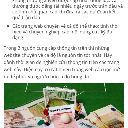
không thường xuyên được cập nhật đúng lúc. Và
thường được đăng tải nhiều ngày trước trận đấu và
có tính chủ quan cao khi đưa ra các dự đoán kết
quả trận đấu.
Các trang web chuyên về cá độ thể thao: tính thời
hiệu và chuyên nghiệp cao, nội dung cực kỳ đa
dạng.
Trong 3 nguồn cung cấp thông tin trên thì những
website chuyên về cá độ là nguồn tin tốt nhất. Hãy
dành thời gian để nghiên cứu thông tin trên các trang
web này. Hiện nay, có rất nhiều trang web cá cược mở
ra để phục vụ người chơi cá độ bóng đá.