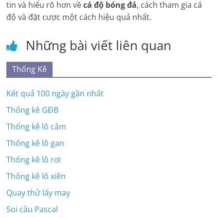
tin và hiểu rõ hơn về
cá độ bóng đá
, cách tham gia cá
độ và đặt cược một cách hiệu quả nhất.
Những bài viết liên quan
Thống Kê
Kết quả 100 ngày gần nhất
Thống kê GĐB
Thống kê lô câm
Thống kê lô gan
Thống kê lô rơi
Thống kê lô xiên
Quay thử lấy may
Soi cầu Pascal