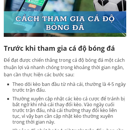
Trước khi tham gia cá độ bóng đá
Để đạt được chiến thắng trong cá độ bóng đá một cách
thuận lợi và nhanh chóng trong khoảng thời gian ngắn,
bạn cần thực hiện các bước sau:
Theo dõi kèo ban đầu từ nhà cái, thường là 4-5 ngày
trước trận đấu.
Thường xuyên cập nhật các kèo cá cược để tránh bị
bất ngờ khi nhà cái thay đổi kèo. Vào ngày cuối
trước trận đấu, nhà cái thường thay đổi kèo liên
tục, vì vậy bạn cần cập nhật kèo thường xuyên
trong thời gian này.