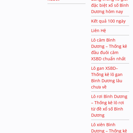
đặc biệt xổ số Bình
Dương hôm nay
Kết quả 100 ngày
Liên Hệ
Lô câm Bình
Dương – Thống kê
đầu đuôi câm
XSBD chuẩn nhất
Lô gan XSBD–
Thống kê lô gan
Bình Dương lâu
chưa về
Lô rơi Bình Dương
– Thống kê lô rơi
từ đề xổ số Bình
Dương
Lô xiên Bình
Dương – Thống kê