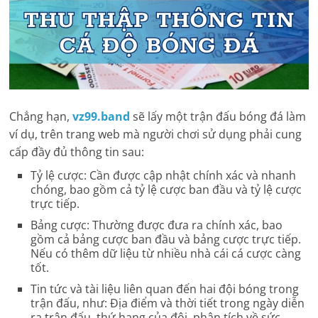
Chẳng hạn,
vz99.band
sẽ lấy một trận đấu bóng đá làm
ví dụ, trên trang web mà người chơi sử dụng phải cung
cấp đầy đủ thông tin sau:
Tỷ lệ cược: Cần được cập nhật chính xác và nhanh
chóng, bao gồm cả tỷ lệ cược ban đầu và tỷ lệ cược
trực tiếp.
Bảng cược: Thường được đưa ra chính xác, bao
gồm cả bảng cược ban đầu và bảng cược trực tiếp.
Nếu có thêm dữ liệu từ nhiều nhà cái cá cược càng
tốt.
Tin tức và tài liệu liên quan đến hai đội bóng trong
trận đấu, như: Địa điểm và thời tiết trong ngày diễn
ra trận đấu, thứ hạng của đội, phân tích về sức