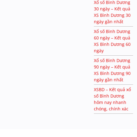
Xổ số Bình Dương
30 ngày – Kết quả
XS Bình Dương 30
ngày gần nhất
Xổ số Bình Dương
60 ngày – Kết quả
XS Bình Dương 60
ngày
Xổ số Bình Dương
90 ngày – Kết quả
XS Bình Dương 90
ngày gần nhất
XSBD – Kết quả xổ
số Bình Dương
hôm nay nhanh
chóng, chính xác
SHBET
mang đến kho game phong phú từ casino, slot game đến