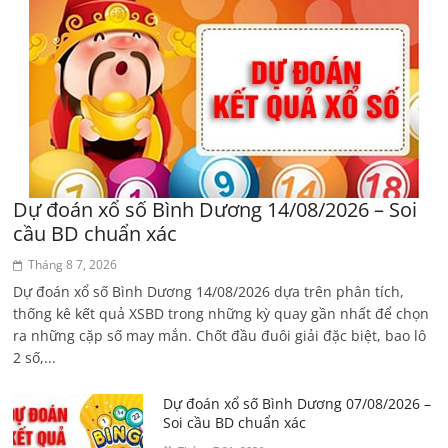
Dự đoán xổ số Bình Dương 14/08/2026 – Soi
cầu BD chuẩn xác
Tháng 8 7, 2026
Dự đoán xổ số Bình Dương 14/08/2026 dựa trên phân tích,
thống kê kết quả XSBD trong những kỳ quay gần nhất để chọn
ra những cặp số may mắn. Chốt đầu đuôi giải đặc biệt, bao lô
2 số,...
Dự đoán xổ số Bình Dương 07/08/2026 –
Soi cầu BD chuẩn xác