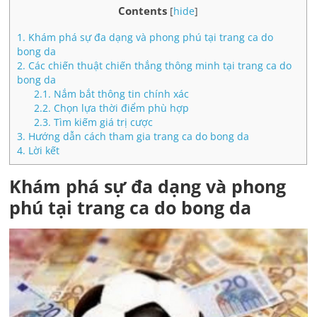
Contents
[
hide
]
1.
Khám phá sự đa dạng và phong phú tại trang ca do
bong da
2.
Các chiến thuật chiến thắng thông minh tại trang ca do
bong da
2.1.
Nắm bắt thông tin chính xác
2.2.
Chọn lựa thời điểm phù hợp
2.3.
Tìm kiếm giá trị cược
3.
Hướng dẫn cách tham gia trang ca do bong da
4.
Lời kết
Khám phá sự đa dạng và phong
phú tại trang ca do bong da