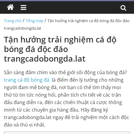
/
/
Trang chủ
Tổng Hợp
Tận hưởng trải nghiệm cá độ bóng đá độc đáo
trangcadobongda.lat
Tận hưởng trải nghiệm cá độ
bóng đá độc đáo
trangcadobongda.lat
Sẵn sàng đắm chìm vào thế giới sôi động của bóng đá?
trang cá độ bóng đá
là điểm đến lý tưởng cho những
người đam mê bóng đá, nơi bạn có thể tìm thấy mọi
thứ từ tin tức nóng hổi, phân tích chi tiết về các trận
đấu đang diễn ra, đến các chiến thuật cá cược thông
minh từ các chuyên gia hàng đầu. Hãy đăng ký
trangcadobongda.lat ngay để trải nghiệm một cách độc
đáo và thú vị nhất.