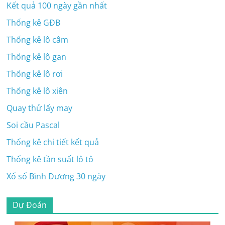
Kết quả 100 ngày gần nhất
Thống kê GĐB
Thống kê lô câm
Thống kê lô gan
Thống kê lô rơi
Thống kê lô xiên
Quay thử lấy may
Soi cầu Pascal
Thống kê chi tiết kết quả
Thống kê tần suất lô tô
Xổ số Bình Dương 30 ngày
Dự Đoán