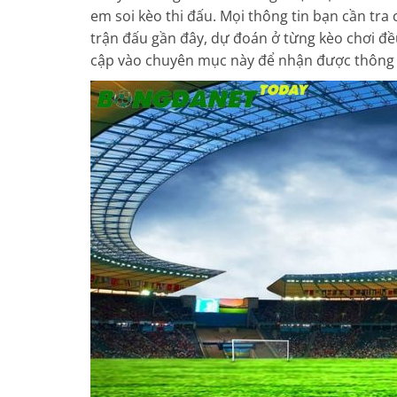
em soi kèo thi đấu. Mọi thông tin bạn cần tra
trận đấu gần đây, dự đoán ở từng kèo chơi đ
cập vào chuyên mục này để nhận được thông 