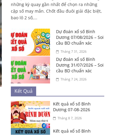
những kỳ quay gần nhất để chọn ra những
cặp số may mắn. Chốt đầu đuôi giải đặc biệt,
bao lô 2 số,...
Dự đoán xổ số Bình
Dương 07/08/2026 – Soi
cầu BD chuẩn xác
Tháng 7 31, 2026
Dự đoán xổ số Bình
Dương 31/07/2026 – Soi
cầu BD chuẩn xác
Tháng 7 24, 2026
Kết Quả
Kết quả xổ số Bình
Dương 07-08-2026
Tháng 8 7, 2026
Kết quả xổ số Bình