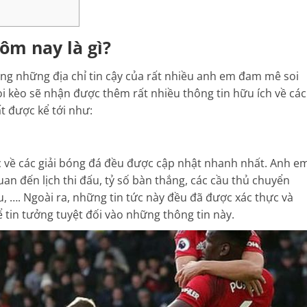
ôm nay là gì?
ng những địa chỉ tin cậy của rất nhiều anh em đam mê soi
oi kèo sẽ nhận được thêm rất nhiều thông tin hữu ích về các
t được kể tới như:
c về các giải bóng đá đều được cập nhật nhanh nhất. Anh e
uan đến lịch thi đấu, tỷ số bàn thắng, các cầu thủ chuyển
ấu, …. Ngoài ra, những tin tức này đều đã được xác thực và
 tin tưởng tuyệt đối vào những thông tin này.