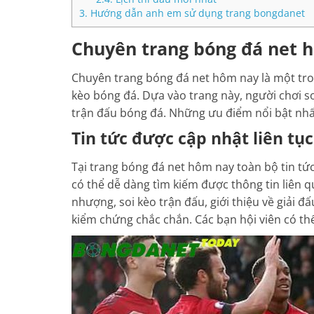
3.
Hướng dẫn anh em sử dụng trang bongdanet
Chuyên trang bóng đá net h
Chuyên trang bóng đá net hôm nay là một tro
kèo bóng đá. Dựa vào trang này, người chơi s
trận đấu bóng đá. Những ưu điểm nổi bật nhấ
Tin tức được cập nhật liên tục
Tại trang bóng đá net hôm nay toàn bộ tin tứ
có thể dễ dàng tìm kiếm được thông tin liên q
nhượng, soi kèo trận đấu, giới thiệu về giải đ
kiểm chứng chắc chắn. Các bạn hội viên có thể