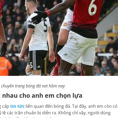
 chuyên trang bóng đá net hôm nay
c nhau cho anh em chọn lựa
g cấp
tin tức
liên quan đến bóng đá. Tại đây, anh em còn có
tỷ lệ các trận chuẩn bị diễn ra. Không chỉ vậy, người dùng