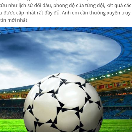
 cứu như lịch sử đối đầu, phong độ của từng đội, kết quả các
ều được cập nhật rất đầy đủ. Anh em cần thường xuyên truy
tin mới nhất.