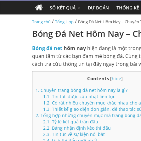
SỔ KẾT QUẢ
DỰ ĐOÁN
THỐNG KÊ
/
/
Trang chủ
Tổng Hợp
Bóng Đá Net Hôm Nay – Chuyên 
Bóng Đá Net Hôm Nay – C
Bóng đá net
hôm nay
hiện đang là một trong
quan tâm từ các bạn đam mê bóng đá. Cùng tì
cách tra cứu thông tin tại đây ngay trong bài v
Contents
[
hide
]
1.
Chuyên trang bóng đá net hôm nay là gì?
1.1.
Tin tức được cập nhật liên tục
1.2.
Có rất nhiều chuyên mục khác nhau cho 
1.3.
Thiết kế giao diện đơn giản, dễ thao tác 
2.
Tổng hợp những chuyên mục mà trang bóng đá
2.1.
Tỷ lệ kết quả trận đấu
2.2.
Bảng nhận định kèo thi đấu
2.3.
Tin tức về sự kiện nổi bật
2.4.
Lịch thi đấu mới nhất