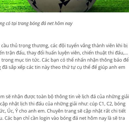
g có tại trang bóng đá net hôm nay
 cầu thủ trọng thương, các đội tuyển vắng thành viên khi bị
n trận đấu, thay đổi huấn luyện viên, chiến thuật thi đấu,…
 trong mục tin tức. Các bạn có thể nhấn nhận thông báo để
 đã sắp xếp các tin này theo thứ tự cụ thể để giúp anh em
em sẽ nhận được toàn bộ thông tin về lịch đá của những giải
cập nhật lịch thi đấu của những giải như: cúp C1, C2, bóng
c, Úc, Ý cho anh em. Chuyên trang sẽ cập nhật rất chi tiết
u. Các bạn chỉ cần login vào bóng đá net hôm nay là sẽ tra