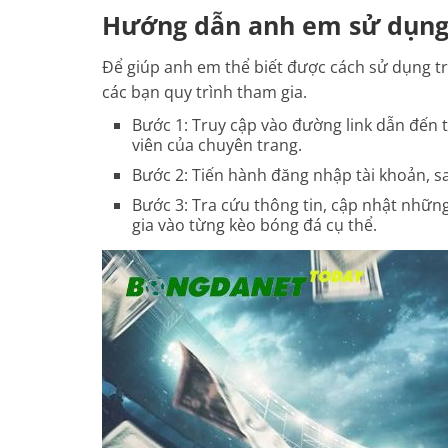
Hướng dẫn anh em sử dụng
Để giúp anh em thể biết được cách sử dụng tr
các bạn quy trình tham gia.
Bước 1: Truy cập vào đường link dẫn đến 
viên của chuyên trang.
Bước 2: Tiến hành đăng nhập tài khoản, 
Bước 3: Tra cứu thông tin, cập nhật nhữn
gia vào từng kèo bóng đá cụ thể.