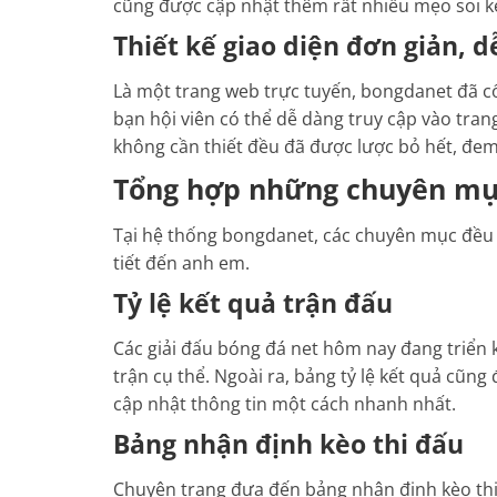
cũng được cập nhật thêm rất nhiều mẹo soi k
Thiết kế giao diện đơn giản, d
Là một trang web trực tuyến, bongdanet đã cố 
bạn hội viên có thể dễ dàng truy cập vào tra
không cần thiết đều đã được lược bỏ hết, đem
Tổng hợp những chuyên mục
Tại hệ thống bongdanet, các chuyên mục đều đư
tiết đến anh em.
Tỷ lệ kết quả trận đấu
Các giải đấu bóng đá net hôm nay đang triển kh
trận cụ thể. Ngoài ra, bảng tỷ lệ kết quả cũn
cập nhật thông tin một cách nhanh nhất.
Bảng nhận định kèo thi đấu
Chuyên trang đưa đến bảng nhận định kèo thi 