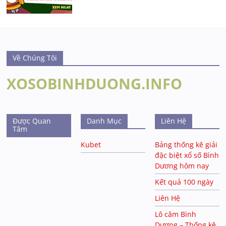
Về Chúng Tôi
XOSOBINHDUONG.INFO
Được Quan
Danh Mục
Liên Hệ
Tâm
Kubet
Bảng thống kê giải
đặc biệt xổ số Bình
Dương hôm nay
Kết quả 100 ngày
Liên Hệ
Lô câm Bình
Dương – Thống kê