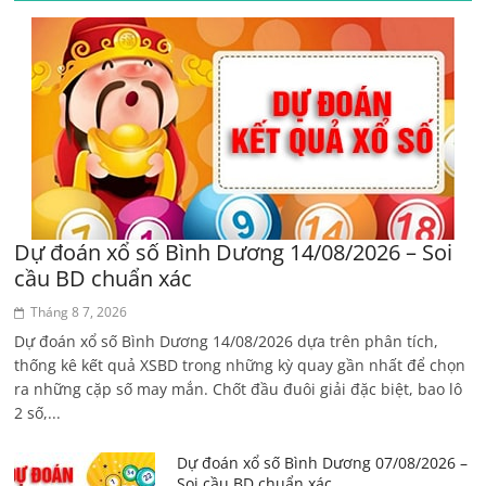
Dự đoán xổ số Bình Dương 14/08/2026 – Soi
cầu BD chuẩn xác
Tháng 8 7, 2026
Dự đoán xổ số Bình Dương 14/08/2026 dựa trên phân tích,
thống kê kết quả XSBD trong những kỳ quay gần nhất để chọn
ra những cặp số may mắn. Chốt đầu đuôi giải đặc biệt, bao lô
2 số,...
Dự đoán xổ số Bình Dương 07/08/2026 –
Soi cầu BD chuẩn xác