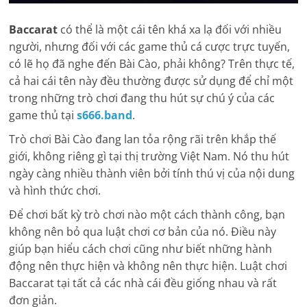
Baccarat
có thể là một cái tên khá xa lạ đối với nhiều
người, nhưng đối với các game thủ cá cược trực tuyến,
có lẽ họ đã nghe đến Bài Cào, phải không? Trên thực tế,
cả hai cái tên này đều thường được sử dụng để chỉ một
trong những trò chơi đang thu hút sự chú ý của các
game thủ tại
s666.band
.
Trò chơi Bài Cào đang lan tỏa rộng rãi trên khắp thế
giới, không riêng gì tại thị trường Việt Nam. Nó thu hút
ngày càng nhiều thành viên bởi tính thú vị của nội dung
và hình thức chơi.
Để chơi bất kỳ trò chơi nào một cách thành công, bạn
không nên bỏ qua luật chơi cơ bản của nó. Điều này
giúp bạn hiểu cách chơi cũng như biết những hành
động nên thực hiện và không nên thực hiện. Luật chơi
Baccarat tại tất cả các nhà cái đều giống nhau và rất
đơn giản.