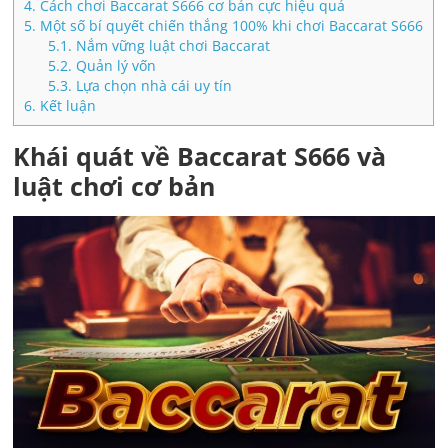
4.
Cách chơi Baccarat S666 cơ bản cực hiệu quả
5.
Một số bí quyết chiến thắng 100% khi chơi Baccarat S666
5.1.
Nắm vững luật chơi Baccarat
5.2.
Quản lý vốn
5.3.
Lựa chọn nhà cái uy tín
6.
Kết luận
Khái quát về Baccarat S666 và
luật chơi cơ bản