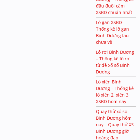
đầu đuôi câm
XSBD chuẩn nhất
Lô gan XSBD–
Thống kê lô gan
Bình Dương lâu
chưa về
Lô rơi Bình Dương
– Thống kê lô rơi
từ đề xổ số Bình
Dương
Lô xiên Bình
Dương – Thống kê
lô xiên 2, xiên 3
XSBD hôm nay
Quay thử xổ số
Bình Dương hôm
nay – Quay thử XS
Bình Dương giờ
hoàng đạo