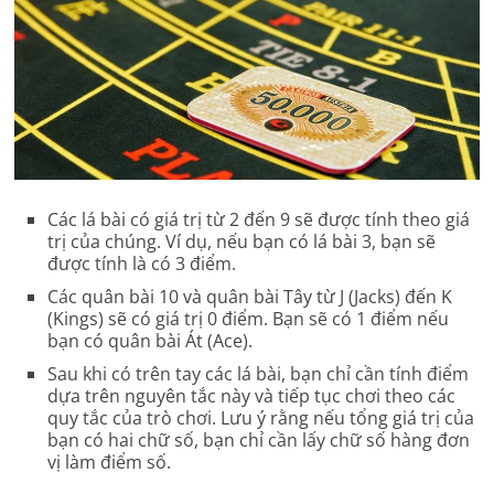
Các lá bài có giá trị từ 2 đến 9 sẽ được tính theo giá
trị của chúng. Ví dụ, nếu bạn có lá bài 3, bạn sẽ
được tính là có 3 điểm.
Các quân bài 10 và quân bài Tây từ J (Jacks) đến K
(Kings) sẽ có giá trị 0 điểm. Bạn sẽ có 1 điểm nếu
bạn có quân bài Át (Ace).
Sau khi có trên tay các lá bài, bạn chỉ cần tính điểm
dựa trên nguyên tắc này và tiếp tục chơi theo các
quy tắc của trò chơi. Lưu ý rằng nếu tổng giá trị của
bạn có hai chữ số, bạn chỉ cần lấy chữ số hàng đơn
vị làm điểm số.