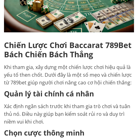
Chiến Lược Chơi Baccarat 789Bet
Bách Chiến Bách Thắng
Khi tham gia, xây dựng một chiến lược chơi hiệu quả là
yếu tố then chốt. Dưới đây là một số mẹo và chiến lược
từ 789bet giúp người chơi nâng cao cơ hội chiến thắng:
Quản lý tài chính cá nhân
Xác định ngân sách trước khi tham gia trò chơi và tuân
thủ nó. Điều này giúp bạn kiểm soát rủi ro và duy trì
niềm vui khi chơi.
Chọn cược thông minh