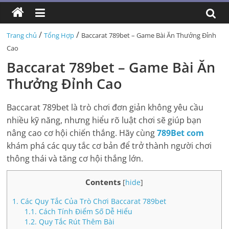
/
/
Trang chủ
Tổng Hợp
Baccarat 789bet – Game Bài Ăn Thưởng Đỉnh
Cao
Baccarat 789bet – Game Bài Ăn
Thưởng Đỉnh Cao
Baccarat 789bet là trò chơi đơn giản không yêu cầu
nhiều kỹ năng, nhưng hiểu rõ luật chơi sẽ giúp bạn
nâng cao cơ hội chiến thắng. Hãy cùng
789Bet com
khám phá các quy tắc cơ bản để trở thành người chơi
thông thái và tăng cơ hội thắng lớn.
Contents
[
hide
]
1.
Các Quy Tắc Của Trò Chơi Baccarat 789bet
1.1.
Cách Tính Điểm Số Dễ Hiểu
1.2.
Quy Tắc Rút Thêm Bài