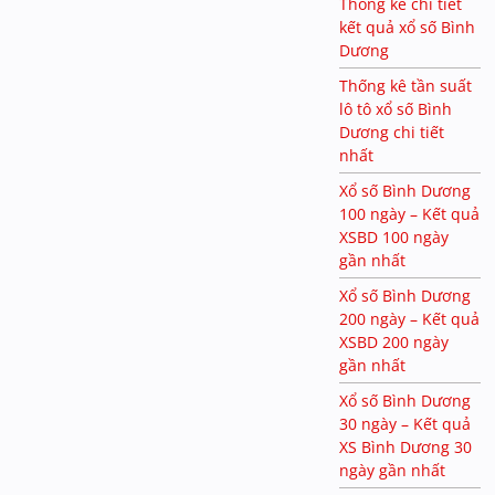
Thống kê chi tiết
kết quả xổ số Bình
Dương
Thống kê tần suất
lô tô xổ số Bình
Dương chi tiết
nhất
Xổ số Bình Dương
100 ngày – Kết quả
XSBD 100 ngày
gần nhất
Xổ số Bình Dương
200 ngày – Kết quả
XSBD 200 ngày
gần nhất
Xổ số Bình Dương
30 ngày – Kết quả
XS Bình Dương 30
ngày gần nhất