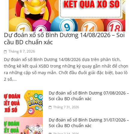
Dự đoán xổ số Bình Dương 14/08/2026 – Soi
cầu BD chuẩn xác
Tháng 8 7, 2026
Dự đoán xổ số Bình Dương 14/08/2026 dựa trên phân tích,
thống kê kết quả XSBD trong những kỳ quay gần nhất để chọn
ra những cặp số may mắn. Chốt đầu đuôi giải đặc biệt, bao lô
2 số,...
Dự đoán xổ số Bình Dương 07/08/2026 –
Soi cầu BD chuẩn xác
Tháng 7 31, 2026
Dự đoán xổ số Bình Dương 31/07/2026 –
Soi cầu BD chuẩn xác
Tháng 7 24, 2026