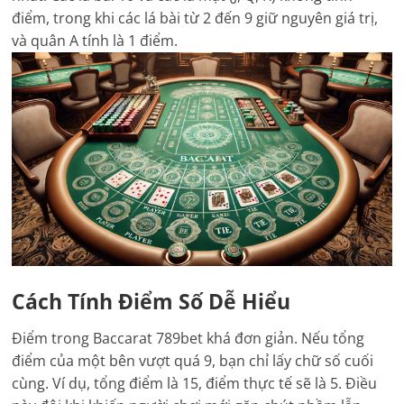
điểm, trong khi các lá bài từ 2 đến 9 giữ nguyên giá trị,
và quân A tính là 1 điểm.
Cách Tính Điểm Số Dễ Hiểu
Điểm trong Baccarat 789bet khá đơn giản. Nếu tổng
điểm của một bên vượt quá 9, bạn chỉ lấy chữ số cuối
cùng. Ví dụ, tổng điểm là 15, điểm thực tế sẽ là 5. Điều