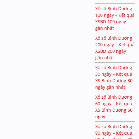
Xổ số Bình Dương
100 ngày – Kết quả
XSBD 100 ngày
gần nhất
Xổ số Bình Dương
200 ngày – Kết quả
XSBD 200 ngày
gần nhất
Xổ số Bình Dương
30 ngày – Kết quả
XS Bình Dương 30
ngày gần nhất
Xổ số Bình Dương
60 ngày – Kết quả
XS Bình Dương 60
ngày
Xổ số Bình Dương
90 ngày – Kết quả