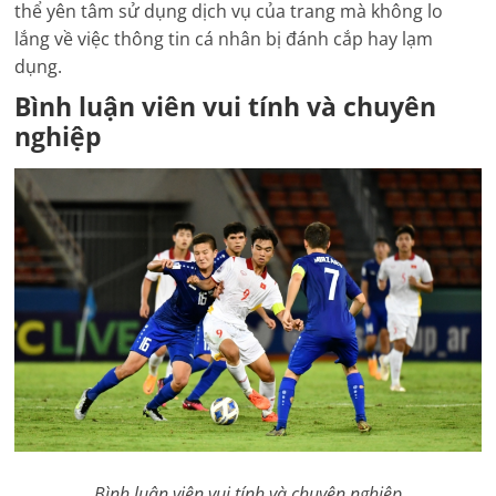
thể yên tâm sử dụng dịch vụ của trang mà không lo
lắng về việc thông tin cá nhân bị đánh cắp hay lạm
dụng.
Bình luận viên vui tính và chuyên
nghiệp
Bình luận viên vui tính và chuyên nghiệp