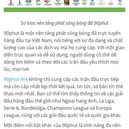
Sơ lược nền tảng phát sóng bóng đá 90phut
90phut là một nền tảng phát sóng bóng đá trực tuyến
hàng đầu tại Việt Nam, nổi tiếng với sự đa dạng và chất
lượng cao của các dịch vụ mà họ cung cấp. Với một giao
diện trực quan và dễ sử dụng, người dùng có thể dễ
dàng tìm kiếm và theo dõi các trận đấu yêu thích mọi
lúc, mọi nơi.
90phut link
không chỉ cung cấp các trận đấu trực tiếp
mà còn cập nhật kịp thời kết quả, tin tức, và bản tin thể
thao mới nhất. Bạn có thể tìm thấy thông tin về các giải
đấu hàng đầu thế giới như Ngoại hạng Anh, La Liga,
Serie A, Bundesliga, Champions League và Europa
League, cùng với các giải đấu quốc tế và quốc gia khác.
Một điểm nổi bật khác của 90phut là tính năng đa nền