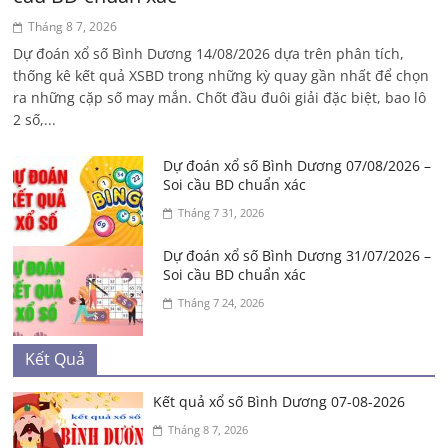
Tháng 8 7, 2026
Dự đoán xổ số Bình Dương 14/08/2026 dựa trên phân tích,
thống kê kết quả XSBD trong những kỳ quay gần nhất để chọn
ra những cặp số may mắn. Chốt đầu đuôi giải đặc biệt, bao lô
2 số,...
Dự đoán xổ số Bình Dương 07/08/2026 –
Soi cầu BD chuẩn xác
Tháng 7 31, 2026
Dự đoán xổ số Bình Dương 31/07/2026 –
Soi cầu BD chuẩn xác
Tháng 7 24, 2026
Kết Quả
Kết quả xổ số Bình Dương 07-08-2026
Tháng 8 7, 2026