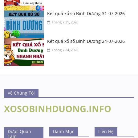
Kết quả xổ số Bình Dương 31-07-2026
Tháng 7 31, 2026
Kết quả xổ số Bình Dương 24-07-2026
Tháng 7 24, 2026
Về Chúng Tôi
XOSOBINHDUONG.INFO
Được Quan
Danh Mục
Liên Hệ
Tâm